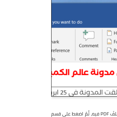
أوّلًا قُم بفتح مُستند وورد الذي تعمل على تحريره، وضع المؤشّر في الموضع الذي تُريد إضافة ملفّ PDF فيه، ثُمّ اضغط على قسم