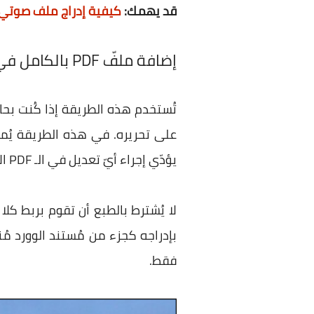
قد يهمك:
كيفية إدراج ملف صوتي
إضافة ملفّ PDF بالكامل في مُستند وورد
يؤدّي إجراء أيّ تعديل في الـ PDF الأصليّ إلى تعديل المحتوى المنقول عنه في مُستند الوورد بالمثل.
بإدراجه كجزء من مُستند الوورد مُن
فقط.