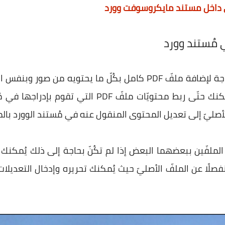
 داخل مستند مايكروسوفت وورد
تُستخدم هذه الطريقة إذا كُنت بحاجة لإضافة ملفّ PDF كامل بكُلّ 
على تحريره. في هذه الطريقة يُمكنك حتّى ربط محتويّا
فصلًا عن الملفّ الأصليّ حيث يُمكنك تحريره وإدخال التعديلا