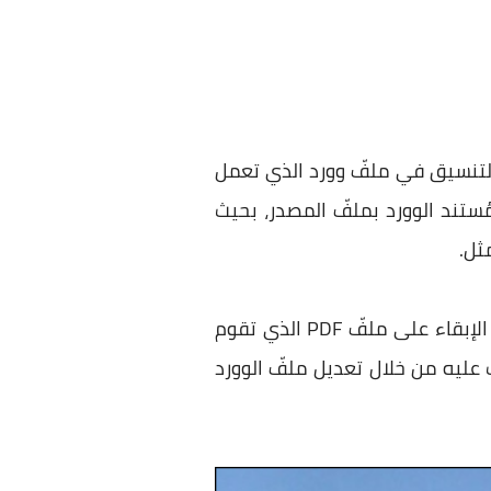
ما يحتويه من صور وبنفس التنسيق في ملفّ وورد الذي تعمل
ت ملفّ PDF التي تقوم بإدراجها في مُستند الوورد بملفّ المصدر، بحيث
لا يُشترط بالطبع أن تقوم بربط كلا الملفّين ببعضهما البعض إذا لم تكُنّ بحاجة إلى ذلك يُمكنك الإبقاء على ملفّ PDF الذي تقوم
ت عليه من خلال تعديل ملفّ الوورد