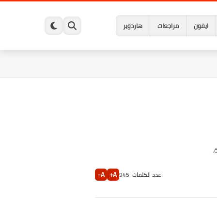
ايفون
مراجعات
هاردوير
A-
A+
عدد الكلمات :
945