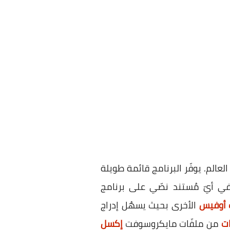
عالم. يوفّر البرنامج قائمة طويلة
ي أيّ مُستند نصّي على برنامج
 أوفيس
الأخرى بحيث يسهُل إدراج
ات
من ملفّات مايكروسوفت
إكسل