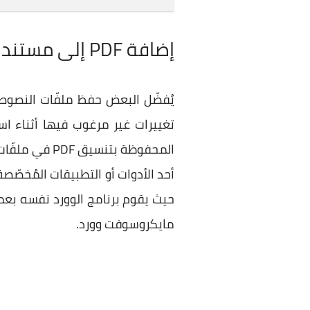
إضافة PDF إلى مستند وورد
يُفضّل البعض حفظ ملفّات النصوص
تغييرات غير مرغوب فيها أثناء اس
المحفوظة بتنسيق PDF في ملفّات الوورد التي نقوم بتحريرها. رُبّما تُفكّر في
أحد الأدوات أو التطبيقات المُخصّص
مايكروسوفت وورد.