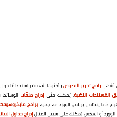
ن أشهر
برامج تحرير النصوص
وأكثرها شعبيّة واستخدامًا حول ال
ق المُستندات النصّية
. يُمكنك حتّى
إدراج ملفّات
الوسائط ف
، كما يتكامل برنامج الوورد مع جميع
برامج مايكروسوفت
الوورد أو العكس يُمكنك على سبيل المثال
إدراج جداول البيان