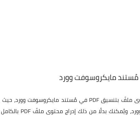
هُناك أكثر من طريقة لإدراج محتوى ملفّ بتنسيق PDF في مُستند 
فقط للملفّ وإضافته إلى مل