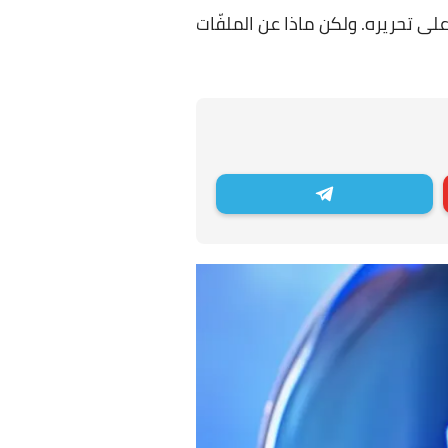
ى تحريره. ولكن ماذا عن الملفّات