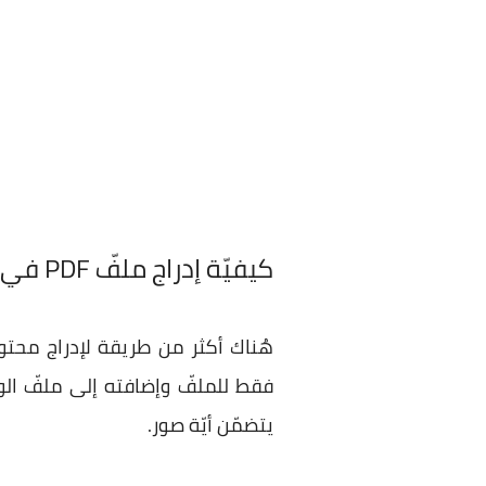
كيفيّة إدراج ملفّ PDF في مُستند مايكروسوفت وورد
يتضمّن أيّة صور.