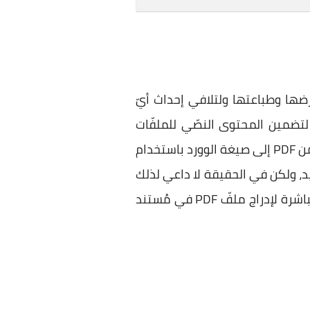
ها وطباعتها ولتلافي إحداث أيّ
لتضمين المحتوى النصّي للملفّات
أوّلًا من PDF إلى صيغة الوورد باستخدام
يد، ولكن في الحقيقة لا داعي لذلك
حيث يقوم برنامج الوورد نفسه بعمليّة التحويل تلك، فكما يُمكننا إدراج الوسائط، هُناك طريقة مُباشرة لإدراج ملفّ PDF في مُستند