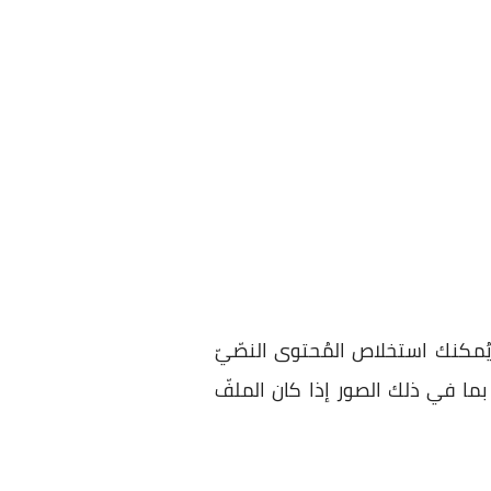
مايكروسوفت وورد، حيث يُمكنك استخلاص المُحتوى النصّيّ
فّ الوورد، ويُمكنك بدلًا من ذلك إدراج محتوى ملفّ PDF بالكامل بما في ذلك الصور إذا كان الملفّ