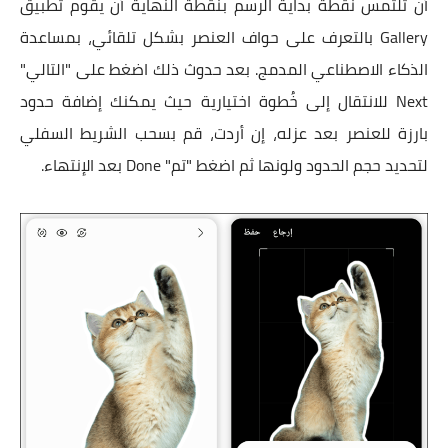
أن تلتمس نقطة بداية الرسم بنقطة النهاية أن يقوم تطبيق
Gallery بالتعرف على حواف العنصر بشكل تلقائي، بمساعدة
الذكاء الاصطناعي المدمج. بعد حدوث ذلك اضغط على "التالي"
Next للانتقال إلى خُطوة اختيارية حيث يمكنك إضافة حدود
بارزة للعنصر بعد عزله، إن أردت، قم بسحب الشريط السفلي
لتحديد حجم الحدود ولونها ثم اضغط "تم" Done بعد الإنتهاء.