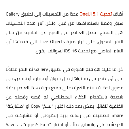
أضاف
تحديث OneUI 5.1
عددًا من التحسينات إلى تطبيق Gallery
سبق وقمنا باستعراضها من قبل، ولكن أبرز هذه التحسينات
هي السماح بفصل العناصر في الصور عن الخلفية من خلال
النقر المطول، على غرار ميزة Live Objects التي قدمتها آبل
العام الماضي مع تحديث iOS 16 لهواتف آيفون.
كل ما عليك هو فتح الصورة في تطبيق Gallery ثم النقر مطولًا
على أي عنصر في محتواها، مثل حيوان أو سيارة أو شخص. في
غضون لحظات سيتم التعرف على جميع حواف هذا العنصر بدقة
شديدة باستخدام الذكاء الاصطناعي ثم قصه وفصله عن
الخلفية تلقائيًا. يمكن بعد ذلك اختيار "نسخ" Copy أو "مشاركة"
Share لتضمينه في رسالة بريد إلكتروني أو مشاركته في
الدردشة على واتساب، مثلًا. أو اختيار "حفظ كصورة" Save as