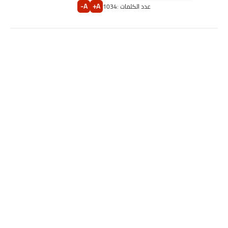
A-
A+
عدد الكلمات :
1034