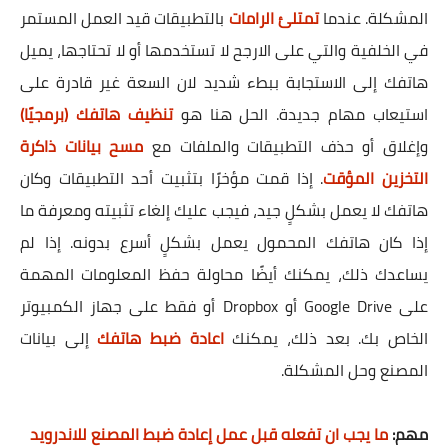
المشكلة. عندما
تمتلئ الرامات
بالتطبيقات قيد العمل المستمر
في الخلفية والتي على الارجح لا تستخدمها أو لا تحتاجها، يميل
هاتفك إلى الاستجابة ببطء شديد لان السعة غير قادرة على
استيعاب مهام جديدة. الحل هنا هو
تنظيف هاتفك (برمجيًا)
وإغلاق أو حذف التطبيقات والملفات مع
مسح بيانات ذاكرة
التخزين المؤقت
. إذا قمت مؤخرًا بتثبيت أحد التطبيقات وكان
هاتفك لا يعمل بشكلٍ جيد، فيجب عليك إلغاء تثبيته ومعرفة ما
إذا كان هاتفك المحمول يعمل بشكلٍ أسرع بدونه. إذا لم
يساعدك ذلك، يمكنك أيضًا محاولة حفظ المعلومات المهمة
على Google Drive أو Dropbox أو فقط على جهاز الكمبيوتر
الخاص بك. بعد ذلك، يمكنك
اعادة ضبط هاتفك
إلى بيانات
المصنع وحل المشكلة.
مهم:
ما يجب ان تفعله قبل عمل إعادة ضبط المصنع للاندرويد