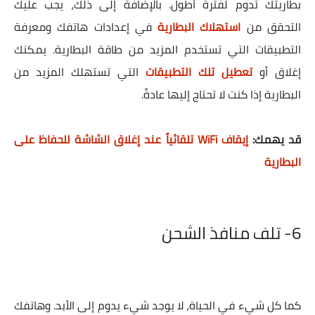
بطاريتك تدوم لفترة أطول. بالإضافة إلى ذلك، يجب عليك
التحقق من
استهلاك البطارية
في إعدادات هاتفك ومعرفة
التطبيقات التي تستخدم المزيد من طاقة البطارية. يمكنك
إغلاق أو
تعطيل تلك التطبيقات
التي تستهلك المزيد من
البطارية إذا كنت لا تحتاج إليها عادةً.
قد يهمك:
إيقاف WiFi تلقائياً عند إغلاق الشاشة للحفاظ على
البطارية
6-
تلف منافذ الشحن
كما كل شيء في الحياة، لا يوجد شيء يدوم إلى الأبد. وهاتفك