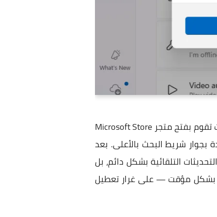
هذه هي الطريقة الرسمية التي تتيحها مايكروسوفت لتعطيل التحديث التلقائي للتطبيقات، حيث تقوم بفتح متجر Microsoft Store
بجوار شريط البحث بالأعلى. بعد
App upda". لن يؤدي ذلك إلى تعطيل التحديثات التلقائية بشكل دائم، بل
ات بشكل مؤقت — على غرار تعطيل