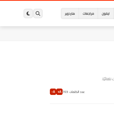
ايفون
مراجعات
هاردوير
A-
A+
عدد الكلمات :
703