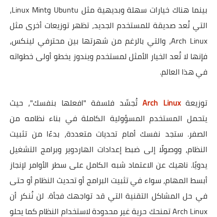
بينما هناك خيارات سهلة وبديهية مثل Ubuntu وLinux Mint،
التي تُعد صديقة للمستخدم الجديد، تظهر توزيعات أخرى مثل
Arch Linux، والتي بالرغم من شهرتها بين محترفي لينكس،
فإنها لا تُعد الخيار الأمثل لمستخدم ويندوز يخطو أولى خطواته
في هذا العالم.
توزيعة
Arch Linux
تُجسِّد فلسفة "افعلها بنفسك"، حيث
يتحمل المستخدم المسؤولية الكاملة في بناء نظامه من
الصفر. ستجد نفسك أمام تحديات متعددة، بدءًا من تثبيت
النظام، ووصولًا إلى ضبط إعدادات الهاردوير وبرامج التشغيل
يدويًا. ناهيك عن الاعتماد شبه الكامل على سطر الأوامر لإنجاز
أبسط المهام، سواء في تثبيت البرامج أو تحديث النظام أو حتى
في حل المشاكل التقنية التي قد تواجهك فجأة. لن نُنكر أن
Arch Linux تمنحك حرية غير محدودة لاستخدام النظام كما يحلو