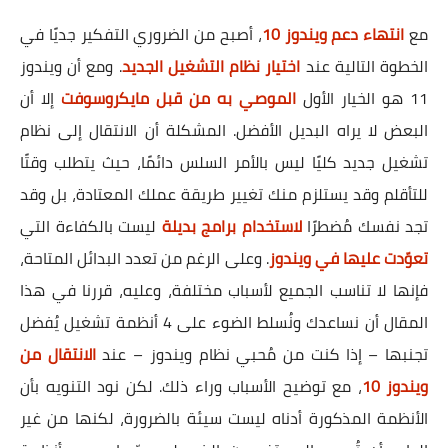
مع
انتهاء دعم ويندوز 10
، أصبح من الضروري التفكير جديًا في
الخطوة التالية عند
اختيار نظام التشغيل الجديد
. ومع أن ويندوز
11 هو الخيار الأول
الموصي به من قبل مايكروسوفت
إلا أن
البعض لا يراه البديل الأفضل. المشكلة أن الانتقال إلى نظام
تشغيل جديد كليًا ليس بالأمر السلس دائمًا، حيث يتطلب وقتًا
للتأقلم وقد يستلزم منك تغيير طريقة عملك المعتادة، بل وقد
تجد نفسك مُضطرًا
لاستخدام برامج بديلة
ليست بالكفاءة التي
تعوّدت عليها في ويندوز
. وعلى الرغم من تعدد البدائل المتاحة،
فإنها لا تناسب الجميع لأسباب مختلفة، وعليه، قررنا في هذا
المقال أن نساعدك ونُسلط الضوء على 4 أنظمة تشغيل يُفضل
تجنبها – إذا كنت من مُحبي نظام ويندوز – عند
الانتقال من
ويندوز 10
، مع توضيح الأسباب وراء ذلك. لكن نود التنويه بأن
الأنظمة المذكورة أدناه ليست سيئة بالضرورة، لكنها من غير