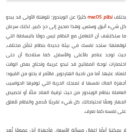
يختلف
نظام macOS
كثيرًا عن الويندوز؛ للوهلة الأولى قد يبدو
كل شيء أنيق وسلس، وهذا صحيح إلى حدٍ كبير، لكنك سرعان
ما ستكتشف أن التعامل مع النظام ليس دومًا بالبساطة التي
توقعتها؛ ستجد نفسك في بيئة جديدة بنظام تنقّل مختلف،
حيث توجد عناصر بالأعلى والأسفل، كما ستلاحظ أن حتى
اختصارات لوحة المفاتيح قد تبدو غريبة وتحتاج بعض الوقت
لتعتاد عليها. أما من ناحية الهاردوير، فالأمر لا يخلو من القيود؛
أجهزة الماك نفسها لا تمنحك الحرية التي توفرها الحواسيب
العاملة بنظام الويندوز من حيث ترقية العتاد مثلًا أو تخصيص
الجهاز وفقًا لاحتياجاتك. كل شيء تقريبًا مُدمج والنظام مُغلق
على نفسه كما نعرف.
لا يمكننا أيضًا إغفال مسألة الأسعار، فأجهزة أبل عمومًا تُعد