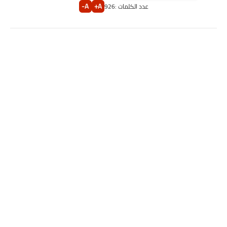
A-
A+
عدد الكلمات :
926