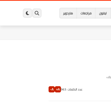
ايفون
مراجعات
هاردوير
يف.
A-
A+
عدد الكلمات :
963