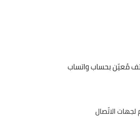
تف مُعيّن بحساب واتساب
لجهات الاتّصال