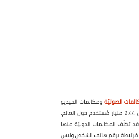
المات الصوتيّة
ومكالمات الفيديو
إلى جانب المُراسلات النصّيّة مجانًا. يصل عدد مُستخدمي التطبيق في الوقت الحالي ما يزيد عن 2.44 مليار مُستخدم حول العالم.
قد تكلّف المكالمات الدوليّة منها
ن مُرتبطة برقم هاتف الشخص وليس