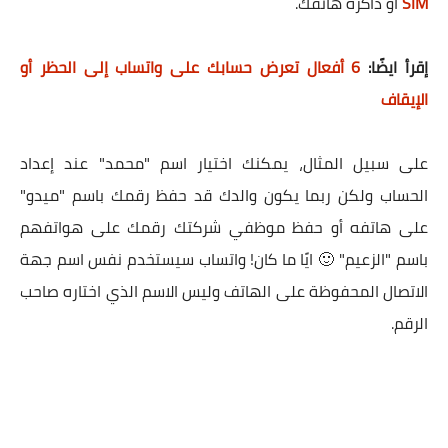
SIM
او ذاكرة هاتفك.
إقرأ ايضًا:
6 أفعال تعرض حسابك على واتساب إلى الحظر أو
الإيقاف
على سبيل المثال، يمكنك اختيار اسم "محمد" عند إعداد
الحساب ولكن ربما يكون والدك قد حفظ رقمك باسم "ميدو"
على هاتفه أو حفظ موظفي شركتك رقمك على هواتفهم
باسم "الزعيم" 🙂 ايًا ما كان! واتساب سيستخدم نفس اسم جهة
الاتصال المحفوظة على الهاتف وليس الاسم الذي اختاره صاحب
الرقم.