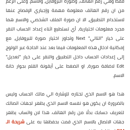
فقط وهي رقم الهاتف، وصورة البروفايل، والاسم. وعلى الرغم
من ان رقم الهاتف معلومة مهمة وإجباري الإفصاح عنها
لاستخدام التطبيق، الا ان صورة الملف الشخصي والاسم هما
مجرد معلومات اختيارية، أي تستطيع اثناء إعداد الحساب النقر
على خيار "التالي" Next وتجاوز اختيار صورة للبروفايل، مع
إمكانية ادخال هذه المعلومات فيما بعد عند الحاجة عبر الولوج
إلى إعدادات الحساب داخل التطبيق والنقر على خيار "تعديل"
Edit لاضافة صورة، او الضغط على أيقونة القلم بجوار خانة
الاسم.
هذا هو الاسم الذي تختاره للإشارة الي مالك الحساب وليس
بالضرورة ان يكون هو نفسه الاسم الذي يظهر لجهات اتصالك
لتعريف حسابك بدلًا من رقم الهاتف. هذا لان واتساب يظهر
جهات الاتصال بالاسم الذي قمت بحفظها به على
شريحة الـ