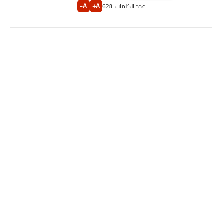
A-
A+
عدد الكلمات :
628