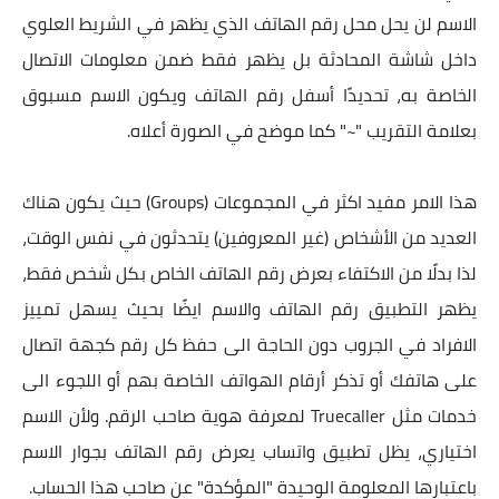
الاسم لن يحل محل رقم الهاتف الذي يظهر في الشريط العلوي
داخل شاشة المحادثة بل يظهر فقط ضمن معلومات الاتصال
الخاصة به، تحديدًا أسفل رقم الهاتف ويكون الاسم مسبوق
بعلامة التقريب "~" كما موضح في الصورة أعلاه.
هذا الامر مفيد اكثر في المجموعات (Groups) حيث يكون هناك
العديد من الأشخاص (غير المعروفين) يتحدثون في نفس الوقت،
لذا بدلًا من الاكتفاء بعرض رقم الهاتف الخاص بكل شخص فقط،
يظهر التطبيق رقم الهاتف والاسم ايضًا بحيث يسهل تمييز
الافراد في الجروب دون الحاجة الى حفظ كل رقم كجهة اتصال
على هاتفك أو تذكر أرقام الهواتف الخاصة بهم أو اللجوء الى
خدمات مثل Truecaller لمعرفة هوية صاحب الرقم. ولأن الاسم
اختياري، يظل تطبيق واتساب يعرض رقم الهاتف بجوار الاسم
باعتبارها المعلومة الوحيدة "المؤكدة" عن صاحب هذا الحساب.