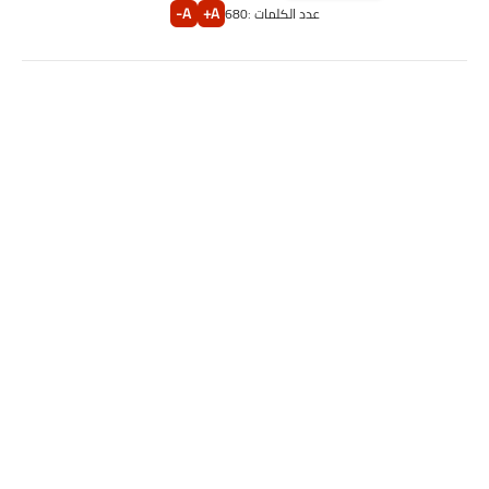
A-
A+
عدد الكلمات :
680