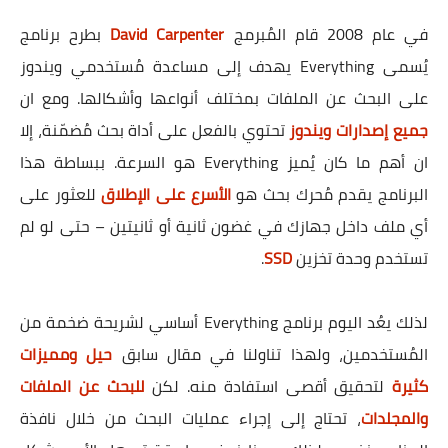
في عام 2008 قام المُبرمج
David Carpenter
بطرح برنامج
يُسمى Everything يهدف إلى مساعدة مُستخدمي ويندوز
على البحث عن الملفات بمختلف أنواعها وأشكالها. ومع ان
جميع إصدارات ويندوز
تحتوي بالفعل على أداة بحث مُضمّنة، إلا
ان أهم ما كان يُميز Everything هو السرعة. ببساطة هذا
البرنامج يقدم مُحرك بحث هو
الأسرع على الإطلاق
للعثور على
أي ملف داخل جهازك في غضون ثانية أو ثانيتين – حتى لو لم
تستخدم وحدة تخزين
SSD
.
لذلك يعُد اليوم برنامج Everything أساسي لشريحة ضخمة من
المُستخدمين، ولهذا تناولنا في مقال سابق
حيل ومميزات
كثيرة
لتحقيق أقصى استفادة منه. لكن
للبحث عن الملفات
والمجلدات
، تحتاج إلى إجراء عمليات البحث من خلال نافذة