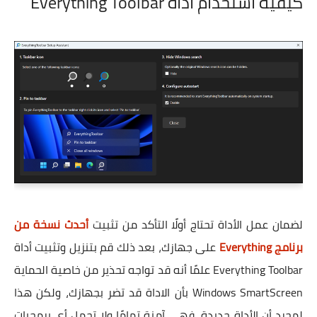
كيفية استخدام أداة Everything Toolbar
لضمان عمل الأداة تحتاج أولًا التأكد من تثبيت
أحدث نسخة من
برنامج Everything
على جهازك، بعد ذلك قم بتنزيل وتثبيت أداة
Everything Toolbar علمًا أنه قد تواجه تحذير من خاصية الحماية
Windows SmartScreen بأن الاداة قد تضر بجهازك، ولكن هذا
لمجرد أن الأداة جديدة، فهي آمنة تمامًا ولا تحمل أي برمجيات