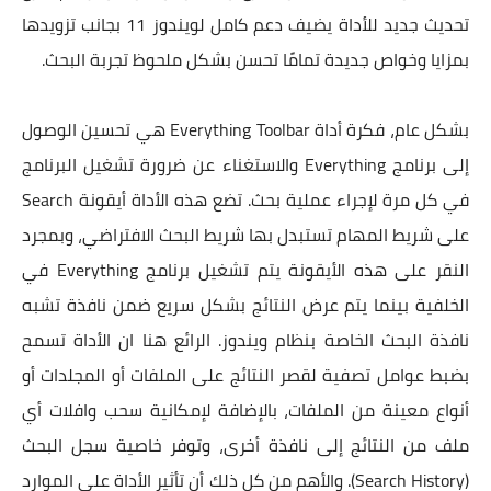
تحديث جديد للأداة يضيف دعم كامل لويندوز 11 بجانب تزويدها
بمزايا وخواص جديدة تمامًا تحسن بشكل ملحوظ تجربة البحث.
بشكل عام، فكرة أداة Everything Toolbar هي تحسين الوصول
إلى برنامج Everything والاستغناء عن ضرورة تشغيل البرنامج
في كل مرة لإجراء عملية بحث. تضع هذه الأداة أيقونة Search
على شريط المهام تستبدل بها شريط البحث الافتراضي، وبمجرد
النقر على هذه الأيقونة يتم تشغيل برنامج Everything في
الخلفية بينما يتم عرض النتائج بشكل سريع ضمن نافذة تشبه
نافذة البحث الخاصة بنظام ويندوز. الرائع هنا ان الأداة تسمح
بضبط عوامل تصفية لقصر النتائج على الملفات أو المجلدات أو
أنواع معينة من الملفات، بالإضافة لإمكانية سحب وافلات أي
ملف من النتائج إلى نافذة أخرى، وتوفر خاصية سجل البحث
(Search History). والأهم من كل ذلك أن تأثير الأداة على الموارد