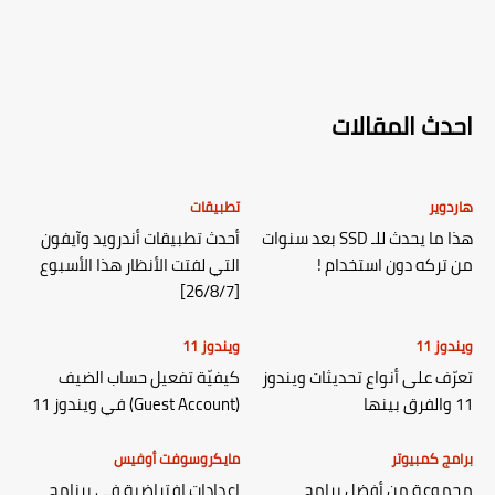
احدث المقالات
هاردوير
تطبيقات
هذا ما يحدث للـ SSD بعد سنوات
أحدث تطبيقات أندرويد وآيفون
من تركه دون استخدام !
التي لفتت الأنظار هذا الأسبوع
[26/8/7]
ويندوز 11
ويندوز 11
تعرّف على أنواع تحديثات ويندوز
كيفيّة تفعيل حساب الضيف
11 والفرق بينها
(Guest Account) في ويندوز 11
برامج كمبيوتر
مايكروسوفت أوفيس
مجموعة من أفضل برامج
إعدادات افتراضية في برنامج