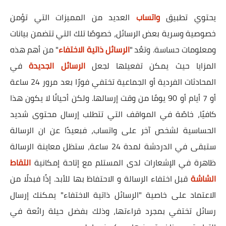
يحتوي تطبيق
واتساب
العديد من المميزات التي تؤمن
خصوصية وسرية بعض الرسائل، خصوصًا تلك التي تتضمن بيانات
ومعلومات حساسة. وتعُد
"
الرسائل ذاتية الاختفاء
" من أهم هذه
المزايا حيث يمكن تفعيلها لجعل
الرسائل الجديدة
في
المحادثات الفردية أو الجماعية تختفي فورًا
بعد مرور 24 ساعة
أو 7 أيام أو 90 يومًا من وقت إرسالها. ولكن أحيانًا لا يكون هذا
كافيًا، خاصًة في المواقف التي تتطلب إرسال محتوى شديد
الحساسية لشخص آخر على واتساب، فبعيدًا عن ان الرسالة
ستبقى في الدردشة لمدة 24 ساعة، ستظل معاينة الرسالة
ظاهرة في الإشعارات لدى المستلم مع إتاحة إمكانية
التقاط
الشاشة
قبل اختفاء الرسالة و الاحتفاظ بها للأبد. إذًا فبدلًا من
الاعتماد على خاصية "الرسائل ذاتية الاختفاء" يمكنك إرسال
رسائل تختفي بمجرد قراءتها، وذلك بفضل حيلة رائعة في