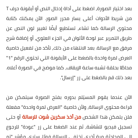
بعد اختيار الصورة، اضغط على أداة إدخال النص أو أيقونة حرف T
من شريط الأدوات أعلى يسار محرر الصور. الآن يمكنك كتابة
محتوى الرسالة كما تشاء، تستطيع أيضًا تغيير لون النص عن
طريق التمرير عبر لوحة الألوان في الجزء العلوي، أو إضافة شرح
مرفق مع الرسالة. بعد الانتهاء من ذلك، تأكد من تفعيل خاصية
العرض لمرة واحدة بالضغط على الأيقونة التي تحتوي الرقم "1"
محاطًا بحلقة تشبه ساعة الإيقاف، كما موضح في الصورة أعلاه.
بعد ذلك قم بالضغط على زر "إرسال".
الآن عندما يقوم المستِلم بدوره بفتح الصورة سيتمكن من
قراءة محتوى الرسالة، ولأن خاصية "العرض لمرة واحدة" مفعلة
فلن يتمكن هذا الشخص
من أخذ سكرين شوت للرسالة
أو حتى
تسجيل فيديو للشاشة، ثم عند الضغط على زر "عودة" للرجوع
إلى المحادثة مرة أخرى تختفي الرسالة فورًا. سترى مؤشر "تم