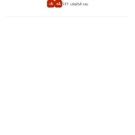
A-
A+
عدد الكلمات :
537