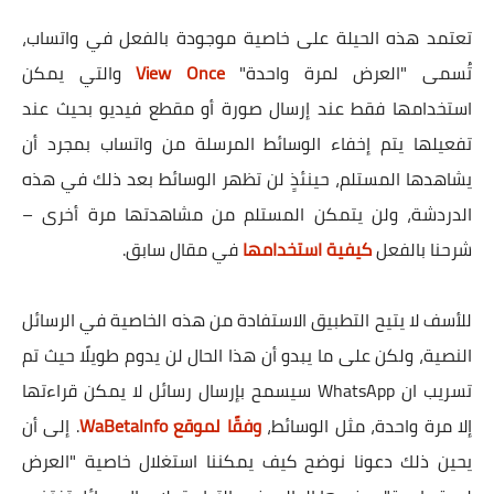
تعتمد هذه الحيلة على خاصية موجودة بالفعل في واتساب،
تُسمى "العرض لمرة واحدة"
View Once
والتي يمكن
استخدامها فقط عند إرسال صورة أو مقطع فيديو بحيث عند
تفعيلها يتم إخفاء الوسائط المرسلة من واتساب بمجرد أن
يشاهدها المستلم، حينئذٍ لن تظهر الوسائط بعد ذلك في هذه
الدردشة، ولن يتمكن المستلم من مشاهدتها مرة أخرى –
شرحنا بالفعل
كيفية استخدامها
في مقال سابق.
للأسف لا يتيح التطبيق الاستفادة من هذه الخاصية في الرسائل
النصية، ولكن على ما يبدو أن هذا الحال لن يدوم طويلًا حيث تم
تسريب ان WhatsApp سيسمح بإرسال رسائل لا يمكن قراءتها
إلا مرة واحدة، مثل الوسائط،
وفقًا لموقع WaBetaInfo
. إلى أن
يحين ذلك دعونا نوضح كيف يمكننا استغلال خاصية "العرض