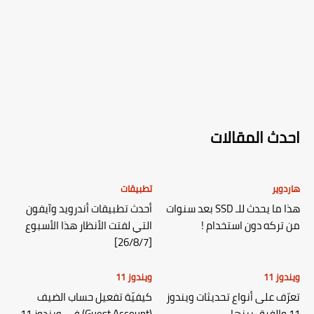
احدث المقالات
هاردوير
تطبيقات
هذا ما يحدث للـ SSD بعد سنوات
أحدث تطبيقات أندرويد وآيفون
من تركه دون استخدام !
التي لفتت الأنظار هذا الأسبوع
[26/8/7]
ويندوز 11
ويندوز 11
تعرّف على أنواع تحديثات ويندوز
كيفيّة تفعيل حساب الضيف
11 والفرق بينها
(Guest Account) في ويندوز 11