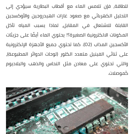
للطاقة، فإن تلامس الماء مع أقطاب البطارية سيؤدي إلى
التحليل الكهربائي مع صعود غازات الهيدروجين والأوكسجين
القابلة للاشتعال. في المقابل، لماذا يسبب المياه تآكل
المكونات الالكترونية الصغيرة؟! يحتوي الماء أيضًا على جزيئات
الأكسجين المذاب (O2). كما تحتوي جميع الأجهزة الإلكترونية
على ثنائي الفينيل متعدد الكلور (لوحات الدوائر المطبوعة)،
والتي تحتوي على معادن مثل النحاس والذهب والبلاديوم
كَموصلات.