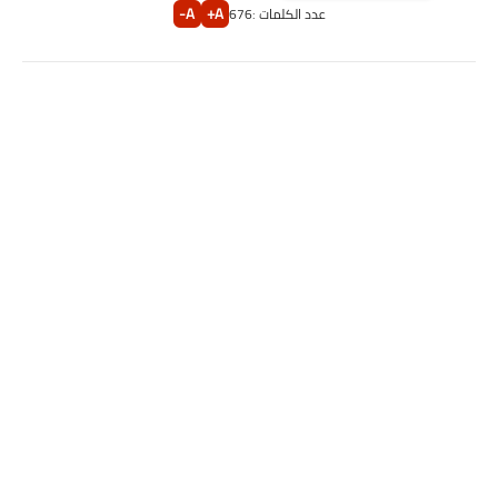
A-
A+
عدد الكلمات :
676