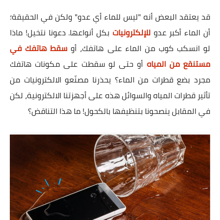
قد يعتقد البعض أنه "ليس للماء أي عدو" ولكن في الحقيقة؛
أن الماء أكبر عدو
للإلكترونيات
بكل أنواعها. دعونا نتخيل! ماذا
لو انسكب كوب من الماء على هاتفك، أو
سقط هاتفك في
مستنقع من المياه
أو حتى لو سقطت على مكونات هاتفك
مجرد بضع قطرات من الماء؟ يحذرنا مصنّعو الالكترونيات من
تأثير قطرات المياه والسوائل هذه على أجهزتنا الالكترونية، لكن
في المقابل ينصحونا بتنظيفها بالكحول! ما هذا التناقض؟