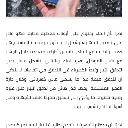
نظرًا لأن الماء يحتوي على أيونات معدنية مذابة، فهو قادر
على توصيل الكهرباء بشكلٍ لا يصدَّق. فبمجرد ملامسة جهاز
يعمل بالطاقة مع الماء، تتلامس أطراف متعددة داخل الجهاز
مع نفس الموصل، وهو الماء. وبالتالي يتشكل مسار بديل
لتدفق التيار وتبدأ الكهرباء في التدفق في اتجاهات لا ينبغي
أن تتدفق فيها؛ هذا ما يسمى ماس كهربائى. وخلال دارة
القصر المتشكلة، يحدث قدر هائل من تدفق التيار خلال فترة
زمنية قصيرة، ما يؤدي إلى تسخين مفرط وتلف للأجهزة وفي
أسوأ الحالات، نشوب حريق!
نظرًا لأن معظم الأجهزة تستخدم بطاريات التيار المستمر كمصدر