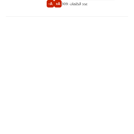
A-
A+
عدد الكلمات :
309