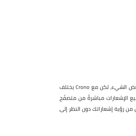
أولى التطبيقات في هذه المجموعة، حيث قد يكون التكامل بين الكمبيوتر والهاتف منقوص بعض الشيء، لكن مع Crono يختلف
 الإشعارات مباشرةً من متصفّح
من رؤية إشعاراتك دون النظر إلى