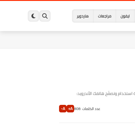
ايفون
مراجعات
هاردوير
استخدام وتصفّح هاتفك الأندرويد:
A-
A+
عدد الكلمات :
808