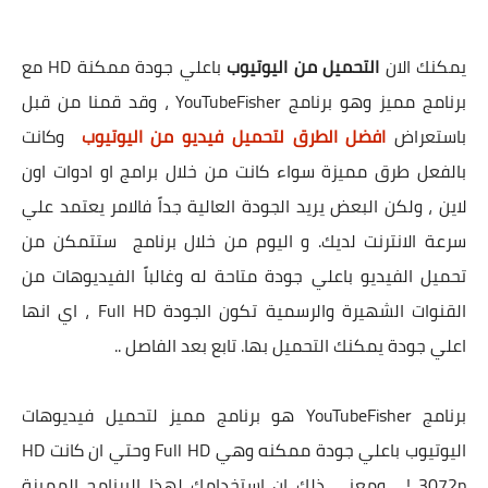
يمكنك الان
التحميل من اليوتيوب
باعلي جودة ممكنة HD مع
برنامج مميز وهو برنامج YouTubeFisher ، وقد قمنا من قبل
باستعراض
افضل الطرق لتحميل فيديو من اليوتيوب
وكانت
بالفعل طرق مميزة سواء كانت من خلال برامج او ادوات اون
لاين ، ولكن البعض يريد الجودة العالية جداً فالامر يعتمد علي
سرعة الانترنت لديك. و اليوم من خلال برنامج ستتمكن من
تحميل الفيديو باعلي جودة متاحة له وغالباً الفيديوهات من
القنوات الشهيرة والرسمية تكون الجودة Full HD ، اي انها
اعلي جودة يمكنك التحميل بها. تابع بعد الفاصل ..
برنامج YouTubeFisher هو برنامج مميز لتحميل فيديوهات
اليوتيوب باعلي جودة ممكنه وهي Full HD وحتي ان كانت HD
3072p ! ، ومعني ذلك ان استخدامك لهذا البرنامج المميزة