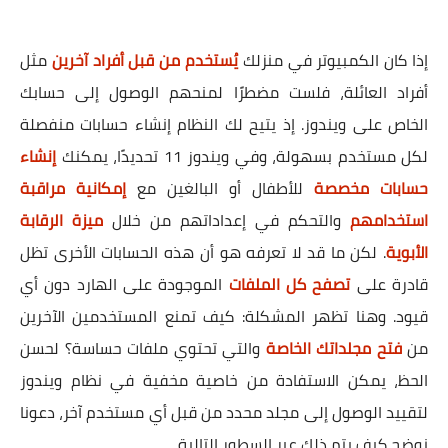
إذا كان الكمبيوتر في منزلك
يُستخدم من قبل أفراد آخرين
مثل
أفراد العائلة، فلست مضطرًا لمنحهم الوصول إلى حسابك
الخاص على ويندوز. إذ يتيح لك النظام إنشاء حسابات منفصلة
لكل مستخدم بسهولة، وفي ويندوز 11 تحديدًا، يمكنك
إنشاء
حسابات مخصصة
للأطفال أو البالغين مع
إمكانية مراقبة
استخدامهم
والتحكم في إعداداتهم من خلال
ميزة الرقابة
الأبوية
. لكن ما قد لا تعرفه هو أن هذه الحسابات الأخرى تظل
قادرة على
تصفح كل الملفات
الموجودة على الهارد دون أي
قيود. وهنا تظهر المشكلة: كيف تمنع المستخدمين الآخرين
من
فتح مجلداتك الخاصة
والتي تحتوي ملفات حساسة؟ لحسن
الحظ، يمكن الاستفادة من خاصية مخفية في نظام ويندوز
لتقييد الوصول إلى مجلد محدد من قبل أي مستخدم آخر، دعونا
نوضح كيف يتم ذلك عبر السطور التالية.