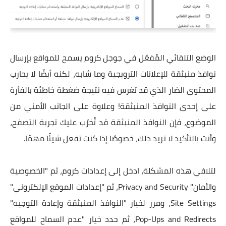
الوضع التلقائي المُفعّل في جوجل كروم يسمح للمواقع بإرسال
نوافذ منبثقة للإعلانات الترويجية وما شابه، لكنه أيضًا لا يحارب
المحتوى الضار الذي قد تغرس فيه نتيجة ضغطة خاطئة بالفأرة
على إحدى النوافذ المنبثقة! وعلاوة على الجانب الأمني من
الموضوع، فإن النوافذ المنبثقة قد تُخرّب عليك تجربة التصفح،
وأنت بالتأكيد لا تريد ذلك، خصوصًا إذا كنت تفعل شيئًا مهمًا.
لتلافي هذه المشكلة، ادخل إلى إعدادات كروم، ثم "الخصوصية
والأمان" Privacy and Security، ثم "إعدادات الموقع الإلكتروني"
Site Settings، ومرر لخيار "النوافذ المنبثقة وإعادة التوجيه"
Pop-Ups and Redirects، ثم حدد خيار "عدم السماح للمواقع