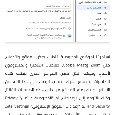
استمرارًا لموضوع الخصوصية؛ تتطلب بعض المواقع والأدوات،
مثل Zoom وGoogle Meet، صلاحيات الكاميرا والميكروفون
لأسبابٍ وجيهة، لكن بعض المواقع الأخرى تتطلب هذه
الصلاحيات لتتجسس عليك. لتتجنب الوقوع في هذا الفخ من
الأساس، عليك بمنع المواقع من طلب هذه الصلاحيات تلقائيًا،
وذلك بالتوجه إلى الإعدادات، ثم "الخصوصية والأمان" Privacy
and Security ثم "إعدادات الموقع الإلكتروني" Site Settings.
تحت قسم "الأذونات" Permissions اضغط على