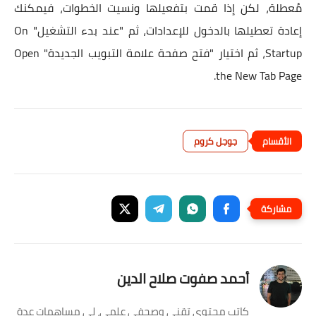
مُعطلة، لكن إذا قمت بتفعيلها ونسيت الخطوات، فيمكنك
إعادة تعطيلها بالدخول للإعدادات، ثم "عند بدء التشغيل" On
Startup، ثم اختيار "فتح صفحة علامة التبويب الجديدة" Open
the New Tab Page.
جوجل كروم
أحمد صفوت صلاح الدين
كاتب محتوى تقني وصحفي علمي، لي مساهمات عدة