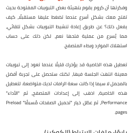
وفكرتها أن كروم يقوم بتهيئة بعض التبويبات المفتوحة بحيث
تفتح معك بشكل أسرع عندما تضغط عليها مستقبلًا، كيف
يفعل ذلك؟ عن طريق إعادة تنشيط التبويبات بشكل تلقائي،
مما يُسرع من عملية فتحها نعم، لكن ذلك على حساب
استهلاك الموارد وبطء المتصفح.
تعطيل هذه الخاصية قد يؤخرك قليلًا عندما تعود إلى تبويبات
معينة انتهت الجلسة فيها، لكنك ستحصل على تجربة أفضل
بالمجمل لا سيما إذا كانت سعة الرامات لديك متواضعة. لتعطيل
هذه الخاصية، اذهب إلى إعدادات المتصفح، ثم "الأداء"
Performance، ثم عطّل خيار "تحميل الصفحات مُسبقًا" Preload
pages.
رابعًا: ملفات الارتباط (الكوكيز)