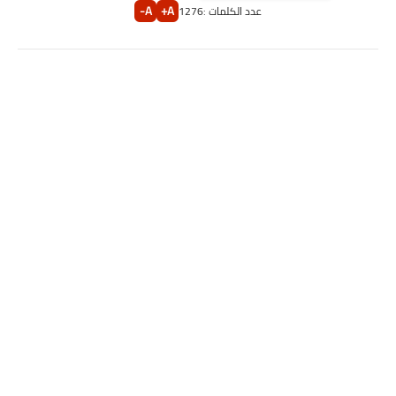
A-
A+
عدد الكلمات :
1276