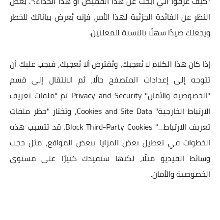
"كيف عرفوا أني أبحث عن هذا القميص أو هذا الحذاء؟". بغض
النظر عن الفائدة الجزئية لهذا الأمر، فإنه يُعرض بياناتك للخطر
ويجعلك صيدًا سهلًا بالنسبة للمعلنين.
إذا كان هذا الكلام لا يُعجبك، ويُفترض ألا يُعجبك، فيجب عليك أن
تتوجه إلى إعدادات المتصفح حالًا، ثم الانتقال إلى قسم
"الخصوصية والأمان" Privacy and Security ثم "ملفات تعريف
الارتباط الخارجية" Cookies and Site Data، وتختار "حظر ملفات
تعريف الارتباط…" Block Third-Party Cookies. قد تتسبب هذه
الخطوات في تعطيل بعض المزايا ببعض المواقع، مثل حجب
وسائط الفيديو مثلًا، لكنها ستفيدك كثيرًا على مستوى
الخصوصية والأمان.