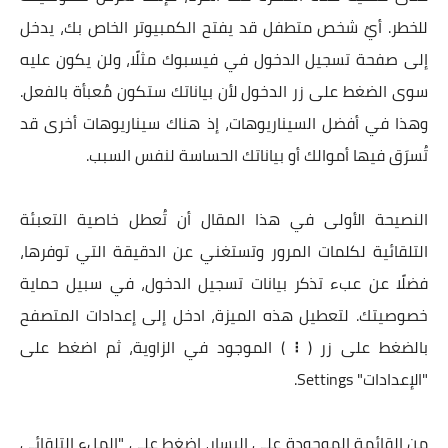
للخطر. أيُ شخص متطفل قد يفتح الكمبيوتر الخاص بك، يدخل
إلى صفحة تسجيل الدخول في فيسبوك مثلًا، ولن يكون عليه
سوى الضغط على زر الدخول لأن بياناتك ستكون مُعبأة بالفعل.
وهذا في أفضل السيناريوهات، إذ هناك سيناريوهات أخرى قد
تُسرَق فيها أموالك أو بياناتك الحساسة لنفس السبب.
النصيحة الأولى في هذا المقال أن تُعطل خاصية التعبئة
التلقائية لكلمات المرور وتستغني عن الدقيقة التي توفرها،
فضلًا عن عبء تذكر بيانات تسجيل الدخول، في سبيل حماية
خصوصيتك. لتعطيل هذه الميزة، ادخل إلى إعدادات المتصفح
بالضغط على زر (
⁝
) الموجود في الزاوية، ثم اضغط على
"الإعدادات" Settings.
من القائمة الموجودة على اليسار، اضغط على "الملء التلقائي