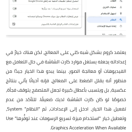
يعتمد كروم بشكل شبه كلي على المعالج، لكن هناك خيارٌ في
إعداداته يجعله يستغل موارد كارت الشاشة في حال التعامل مع
الفيديوهات أو معالجة الصور. بينما يبدو هذا الخيار جيدًا من
منظور أنه يقلل الضغط على المعالج، فإنه أحيانًا يأتي بنتائج
عكسية، بل ويتسبب بأعطال كبيرة تجعل المتصفح يتوقف فجأة،
خصوصًا لو كان كارت الشاشة لديك ضعيفًا. للتأكد من عدم
تفعيل هذا الخيار، ادخل إلى الإعدادات، ثم "النظام" System،
وتعطيل خيار "استخدام ميزة تسريع الرسومات عند توفُّرها" Use
Graphics Acceleration When Available.