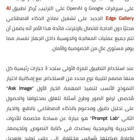
على سيرفرات Google و OpenAI على الترتيب، يُركز تطبيق
AI
Edge Gallery
الجديد على تشغيل نماذج الذكاء الاصطناعي
محليًا دون الحاجة للاتصال بالإنترنت. فائدة هذا الأمر أنه يضمن أن
تتم جميع عمليات المعالجة والحوسبة داخل الجهاز نفسه، مما
يوفر مستوى عالٍ من الخصوصية والأمان.
عند استخدام التطبيق للمرة الأولى ستجد 3 خيارات رئيسية كل
منها مصمم لتلبية نوع محدد من الاستخدام، مع إمكانية اختيار
النموذج الأنسب لتنفيذ المهمة. الخيار الأول "
Ask Image
"
مُخصص لرفع الصور وطرح أسئلة تتعلق بمحتواها والحصول
على تحليل دقيق ومدعوم بالذكاء الاصطناعي بالطبع. والخيار
الثاني "
Prompt Lab
" هو عبارة عن مساحة مخصصة للأدوات
التحريرية والبرمجية يساعدك في كتابة النصوص، وتلخيصها،
وإعادة صياغتها بأساليب مختلفة، إلى جانب توليد وتعديل