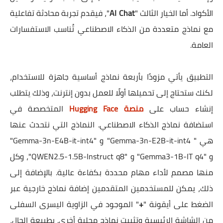
الأكواد. أما الخيار الثالث "
AI Chat
"، فيقدم تجربة محادثة تفاعلية
مع نماذج متعددة من الذكاء الاصطناعي تُناسب الاستفسارات
العامة.
التطبيق يأتي مزودًا بأربعة نماذج أساسية جاهزة للاستخدام،
لكنك ستحتاج إلى تحميلها أولًا للعمل بدون إنترنت، وذلك يتطلب
إنشاء حساب على
منصة Hugging Face
المتخصصة في
استضافة نماذج الذكاء الاصطناعي. النماذج التي نتحدث عنها
هي " Gemma-3n-E2B-it-int4" و "Gemma-3n-E4B-it-int4"
و "Gemma3-1B-IT q4" و "QWEN2.5-1.5B-Instruct q8"، وكل
منها مصمم لأداء مهام محددة بكفاءة عالية. بالإضافة إلى
ذلك، يمكن للمستخدمين المتقدمين إضافة نماذج خارجية عبر
الضغط على أيقونة "
+
" الموجود في الزاوية اليسرى السفلى
من الشاشة الرئيسية وتثبيت نماذج محلية أخرى. بطبيعة الحال،