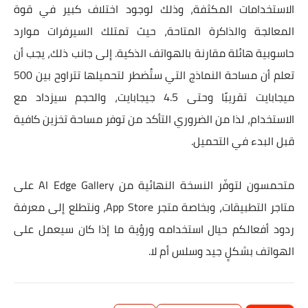
الاستخدامات المكثفة، وذلك لوجود اختلاف كبير في قوة
المعالجة والذاكرة المتاحة، حيث تمتلك السيرفرات موارد
حاسوبية هائلة مقارنة بالهواتف الذكية. إلى جانب ذلك، يجب أن
تعلم أن مساحة النماذج التي ستُضطر لتحميلها تتراوح بين 500
ميجابايت تقريبًا وحتى 4.5 جيجابايت، والحجم سيزداد مع
الاستخدام، لذا من الضروري التأكد من توفر مساحة تخزين كافية
قبل البدء في التحميل.
متحمسون لتوفّر النسخة النهائية من AI Edge Gallery على
متاجر التطبيقات، وبخاصة متجر App Store، ونتطلع إلى معرفة
ردود أفعالكم حيال استخدامه ورؤية ما إذا كان سيعمل على
الهواتف بشكلٍ جيد وسلس أم لا.