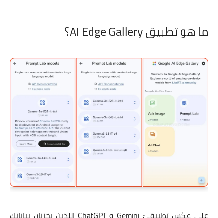
ما هو تطبيق AI Edge Gallery؟
على عكس تطبيقيّ Gemini و ChatGPT اللذين يخزنان بياناتك