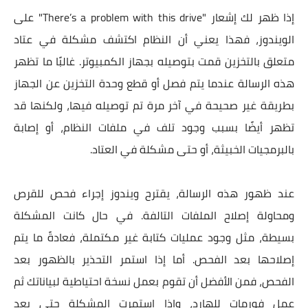
إذا ظهر لك إشعار "There’s a problem with this drive" على
الويندوز، فهذا يعني أن النظام اكتشف مشكلة في عتاد
متعلق بالتخزين قمت بتوصيله بجهاز الكمبيوتر. غالبًا ما تظهر
هذه الرسالة عندما يتم فصل أو قطع وحدة التخزين عن الجهاز
بطريقة غير صحيحة في آخر مرة تم توصيله فيها، ولكنها قد
تظهر أيضًا بسبب وجود تلف في ملفات النظام، أو إصابة
بالبرمجيات الخبيثة، أو حتى مشكلة في العتاد.
عند ظهور هذه الرسالة، يقترح ويندوز إجراء فحص للقرص
ومحاولة إصلاح الملفات التالفة. في حال كانت المشكلة
بسيطة، مثل وجود عمليات كتابة غير مكتملة، فعادةً ما يتم
إصلاحها بعد الفحص. أما إذا استمر التحذير بالظهور بعد
الفحص، فمن الأفضل أن تقوم بعمل نسخة احتياطية لبياناتك ثم
عمل فورمات للهارد، وإذا استمرت المشكلة حتى بعد