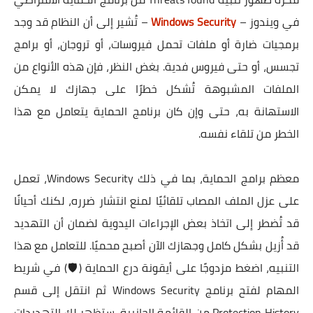
في ويندوز –
Windows Security
– تُشير إلى أن النظام قد وجد
برمجيات ضارة أو ملفات تحمل فيروسات، أو تروجان، أو برامج
تجسس، أو حتى فيروس فدية. بغض النظر، فإن هذه الأنواع من
الملفات المشبوهة تُشكل خطرًا على جهازك لا يمكن
الاستهانة به، حتى وإن كان برنامج الحماية يتعامل مع هذا
الخطر من تلقاء نفسه.
معظم برامج الحماية، بما في ذلك Windows Security، تعمل
على عزل الملف المصاب تلقائيًا لمنع انتشار ضرره، لكنك أحيانًا
قد تُضطر إلى اتخاذ بعض الإجراءات اليدوية لضمان أن التهديد
قد أُزيل بشكل كامل وجهازك الآن أصبح محميًا. للتعامل مع هذا
التنبيه، اضغط مزدوجًا على أيقونة درع الحماية (🛡️) في شريط
المهام لفتح برنامج Windows Security ثم انتقل إلى قسم
Protection History من القائمة الجانبية. ستظهر لك التهديدات