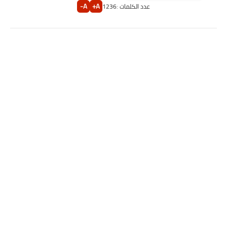
A-
A+
عدد الكلمات :
1236