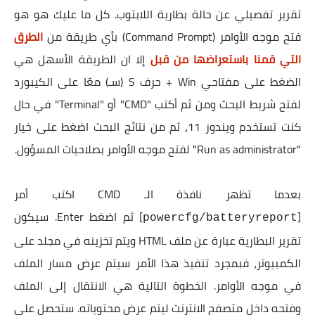
تقرير تفصيلي عن حالة بطارية اللابتوب. كل ما عليك هو هو
فتح موجه الأوامر (Command Prompt) بأي طريقة من
الطرق
التي قمنا باستعراضها من قبل
إلا ان الطريقة الأسهل هي
الضغط على مفتاحي Win + حرف S (سـ) معًا على الكيبورد
لفتح شريط البحث ومن ثم أكتب "CMD" أو "Terminal" في حال
كنت تستخدم ويندوز 11، ثم من نتائج البحث اضغط على خيار
"Run as administrator" لفتح موجه الأوامر بصلاحيات المسؤول.
بعدما تظهر نافذة الـ CMD اكتب أمر
[
] ثم اضغط Enter. سيكون
powercfg/batteryreport
تقرير البطارية عبارة عن ملف HTML ويتم تخزينه في مجلد على
الكمبيوتر، فبمجرد تنفيذ هذا الأمر سيتم عرض مسار الملف
في موجه الأوامر. الخطوة التالية هي الانتقال إلى الملف
وفتحه داخل متصفح الانترنت ليتم عرض محتوياته. ستحصل على