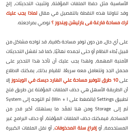
الأساسية مثل حفظ الملفات المؤقتة، وتثبيت التحديثات، إلخ
وقد تناولنا هذه النقطة بالتفصيل في مقال
لماذا يجب عليك
ترك مساحة فارغة فى بارتيشن ويندوز ؟
نوصي بمراجعته.
على أي حال، من دون توفر مساحة كافية، قد تواجه مشاكل من
قبيل بُطء النظام أو حتى تجمده نهائيًا، كما قد تفشل التحديثات
الأمنية المهمة، ولهذا يجب عليك أن تأخذ هذا التحذير على
محمل الجد وتتعامل معه سريعًا. للقيام بذلك، يمكنك الاطلاع
على
10 طرق لتوفير مساحة علي الهارد ديسك في الويندوز
إلا
أن الطريقة الأسهل هي حذف الملفات المؤقتة عن طريق فتح
تطبيق Settings (بالضغط على Win + I) ثم التوجه إلى System
ثم إلى Storage ومن هنا تفقّد ما يستهلك أكبر قدر من
المساحة، فيمكنك حذف الملفات المؤقتة، أو حذف البرامج غير
المستخدمة، أو
إفراغ سلة المحذوفات
، أو نقل الملفات الكبيرة