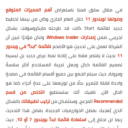
في مقال سابق قمنا باستعراض
أهم المميزات المتوقع
وصولها لويندوز 11
خلال العام الجاري وكان من بينها تخطيط
جديد لقائمة Start كانت قد طرحته مايكروسوفت بشكل
تجريبي ضمن
إصدارات Windows Insider
. ولكن مؤخرًا تبين أن
الشركة تعمل على تحديثٍ هو الأضخم
لقائمة "ابدأ" في ويندوز
11
بحيث لا يقتصر فقط على إتاحة نمط عرض جديد بل تبسيط
تصميم القائمة ككل وجعل تجربة المستخدم أكثر سلاسةً
ومرونة، حيث سيتم الجمع بين جميع أقسام القائمة في صفحةٍ
واحدة قابلة للتمرير بدلًا من توزيعها على عدةٍ أجزاء كما هو
الحال الآن، ناهيك أنك ستستطيع
التخلص من قسم
Recommended
المزعج، وستتمكن من
ترتيب تطبيقاتك
بالشكل
الذي يُعجبك بفضل الخوارزميات الجديدة. بفضل هذا التحديث
ربما لن تحتاج إلى
استعادة قائمة ابدأ بويندوز 7 أو 10
، حيث