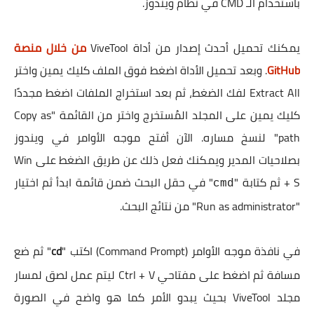
باستخدام الـ CMD في نظام ويندوز.
يمكنك تحميل أحدث إصدار من أداة ViveTool
من خلال منصة
GitHub
. وبعد تحميل الأداة اضغط فوق الملف كليك يمين واختر
Extract All لفك الضغط، ثم بعد استخراج الملفات اضغط مجددًا
كليك يمين على المجلد المُستخرج واختر من القائمة "Copy as
path" لنسخ مساره. الآن أفتح موجه الأوامر في ويندوز
بصلاحيات المدير ويمكنك فعل ذلك عن طريق الضغط على Win
+ S ثم كتابة "
" في حقل البحث ضمن قائمة ابدأ ثم اختيار
cmd
"Run as administrator" من نتائج البحث.
في نافذة موجه الأوامر (Command Prompt) اكتب "
cd
" ثم ضع
مسافة ثم اضغط على مفتاحي Ctrl + V ليتم عمل لصق لمسار
مجلد ViveTool بحيث يبدو الأمر كما هو واضح في الصورة