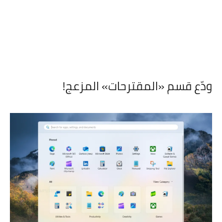
ودّع قسم «المقترحات» المزعج!