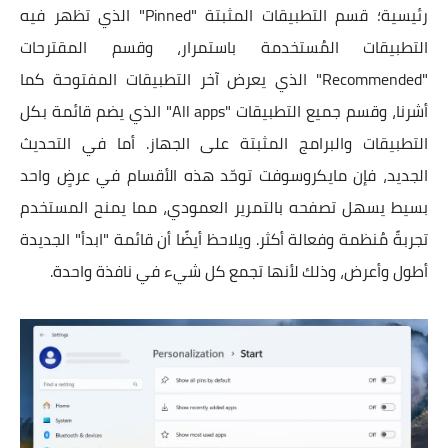
رئيسية؛ قسم التطبيقات المثبتة "Pinned" الذي تظهر فيه
التطبيقات المُستخدمة باستمرار، وقسم المقترحات
"Recommended" الذي يعرض آخر التطبيقات المفتوحة كما
أشرنا، وقسم جميع التطبيقات "All apps" الذي يضم قائمة بكل
التطبيقات والبرامج المثبتة على الجهاز. أما في التحديث
الجديد، فإن مايكروسوفت توحّد هذه الأقسام في عرضٍ واحد
بسيط يسهل تصفحه بالتمرير العمودي، مما يمنح المستخدم
تجربةً مُنظمة وفعالة أكثر. ويلاحظ أيضًا أن قائمة "ابدأ" الجديدة
أطول وأعرض، وذلك لأنها تجمع كل شيء في نافذة واحدة.