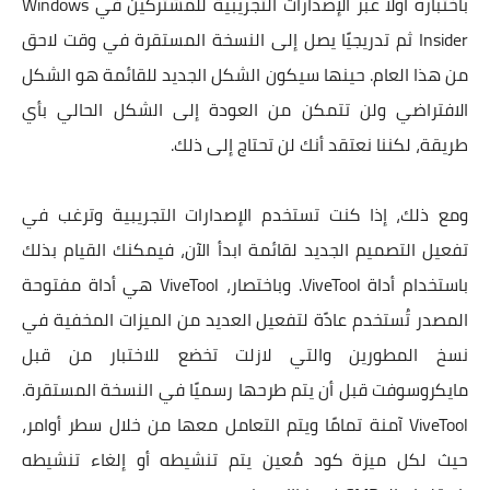
باختباره أولًا عبر الإصدارات التجريبية للمشتركين في Windows
Insider ثم تدريجيًا يصل إلى النسخة المستقرة في وقت لاحق
من هذا العام. حينها سيكون الشكل الجديد للقائمة هو الشكل
الافتراضي ولن تتمكن من العودة إلى الشكل الحالي بأي
طريقة، لكننا نعتقد أنك لن تحتاج إلى ذلك.
ومع ذلك، إذا كنت تستخدم الإصدارات التجريبية وترغب في
تفعيل التصميم الجديد لقائمة ابدأ الآن، فيمكنك القيام بذلك
باستخدام أداة ViveTool. وباختصار، ViveTool هي أداة مفتوحة
المصدر تُستخدم عادًة لتفعيل العديد من الميزات المخفية في
نسخ المطورين والتي لازلت تخضع للاختبار من قبل
مايكروسوفت قبل أن يتم طرحها رسميًا في النسخة المستقرة.
ViveTool آمنة تمامًا ويتم التعامل معها من خلال سطر أوامر،
حيث لكل ميزة كود مُعين يتم تنشيطه أو إلغاء تنشيطه