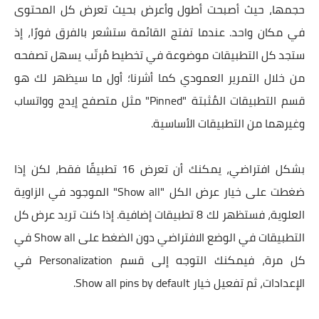
حجمها، حيث أصبحت أطول وأعرض بحيث تعرض كل المحتوى
في مكان واحد. عندما تفتج القائمة ستشعر بالفرق فورًا، إذ
ستجد كل التطبيقات موضوعة في تخطيط مُرتّب يسهل تصفحه
من خلال التمرير العمودي كما أشرنا؛ أول ما سيظهر لك هو
قسم التطبيقات المُثبتة "Pinned" مثل متصفح إيدج وواتساب
وغيرهما من التطبيقات الأساسية.
بشكل افتراضي، يمكنك أن تعرض 16 تطبيقًا فقط، لكن إذا
ضغطت على خيار عرض الكل "Show all" الموجود في الزاوية
العلوية، فستظهر لك 8 تطبيقات إضافية. إذا كنت تريد عرض كل
التطبيقات في الوضع الافتراضي دون الضغط على Show all في
كل مرة، فيمكنك التوجه إلى قسم Personalization في
الإعدادات، ثم تفعيل خيار Show all pins by default.