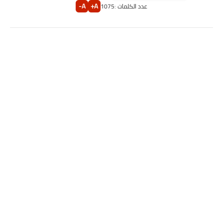
A-
A+
عدد الكلمات :
1075