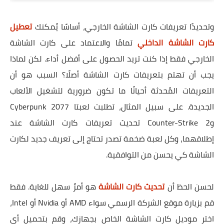
وتحديدًا تعريفات كارت الشاشة الخارجي، أساسًا يُمكنك
تعطيل
كارت الشاشة الداخلي
تمامًا والاعتماد على كارت الشاشة
الخارجي فقط إذا كنت تريد الحصول على أفضل أداء. لكن لماذا
يجب أن تهتم بتعريفات كارت الشاشة أصلًا؟ السبب هو أن
التعريفات المُحدثة أحيانًا ما تكون ضرورية لتشغيل الألعاب
الجديدة. على سبيل المثال، تطلبت لعبتا Cyberpunk 2077
وCounter-Strike 2 تحديث تعريفات كارت الشاشة عند
إطلاقهما، وكل لعبة ضخمة تصدر تحتاج إلى تعريف جديد لكارت
الشاشة كي يحسن من التوافقية.
لحسن الحظ أن
تحديث كارت الشاشة
هو أمرٌ سهل للغاية. فقط
قم بزيارة موقع الشركة الرسمي سواء AMD أو Nvidia أو Intel،
اختر موديل كارت الشاشة الخاص بجهازك، وقم بتحميل أي