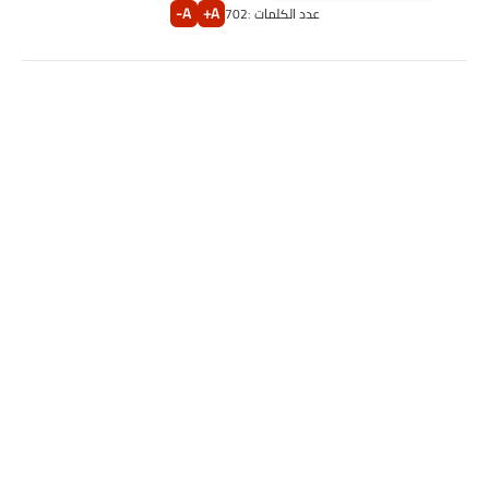
A-
A+
عدد الكلمات :
702