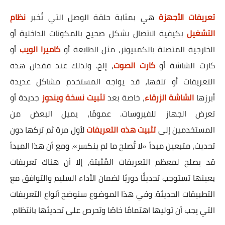
تعريفات الأجهزة
هي بمثابة حلقة الوصل التي تُخبر
نظام
التشغيل
بكيفية الاتصال بشكل صحيح بالمكونات الداخلية أو
الخارجية المتصلة بالكمبيوتر، مثل الطابعة أو
كاميرا الويب
أو
كارت الشاشة أو
كارت الصوت
، إلخ. ولذلك عند فقدان هذه
التعريفات أو تلفها، قد يواجه المستخدم مشاكل عديدة
أبرزها
الشاشة الزرقاء
، خاصة بعد
تثبيت نسخة ويندوز
جديدة أو
تعرض الجهاز للفيروسات. عمومًا، يميل البعض من
المستخدمين إلى
تثبيت هذه التعريفات
لأول مرة ثم تركها دون
تحديث، متبعين مبدأ «لا تُصلح ما لم ينكسر». ومع أن هذا المبدأ
قد يصلح لمعظم التعريفات المُثبتة، إلا أن هناك تعريفات
بعينها تستوجب تحديثًا دوريًا لضمان الأداء السليم والتوافق مع
التطبيقات الحديثة. وفي هذا الموضوع سنوضح أنواع التعريفات
التي يجب أن توليها اهتمامًا خاصًا وتحرص على تحديثها بانتظام.