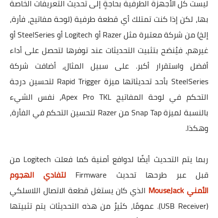
ليست كل الأجهزة الطرفية بحاجةٍ إلى تحديث التعريفات الخاصة
بها، لكن إذا كنت تمتلك أي قطعة طرفية (لوحة مفاتيح، فأرة،
إلخ) من شركة معتبرة مثل Razer أو Logitech أو SteelSeries أو
غيرهم، فيُنصَح بتثبيت التحديثات عند توفرها لتحصل على أداء
أفضل واستقرار أكبر. على سبيل المثال، أضافت شركة
SteelSeries بأحد تحديثاتها ميزة Rapid Trigger لتحسين درجة
التحكم في لوحة المفاتيح Apex Pro TKL، نفس الشيء
بالنسبة لميزة Snap Tap من Razer لتحسين التحكم في الفأرة،
وهكذا.
ربما يتم التحديث أيضًا لدوافع أمنية كما فعلت Logitech من
قبل عبر طرحها تحديث Firmware
لتفادي الهجوم
الأمني MouseJack
الذي كان يستغل قطعة الاتصال اللاسلكي
(USB Receiver). عمومًا، كثيرٌ من هذه التحديثات يتم تثبيتها