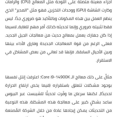
أجزاء معينة متصلة على اللوحة مثل المعالج (CPU) والرامات
وكارت الشاشة (GPU) ووحدات التخزين، فهو مثل "المدير" الذي
ينظم العمل بين هذه المكونات وبالتأكيد هو ضروري جدًا. ليس
فقط تثبيته ضروري وإنما تحديثه كذلك أمر مهم للغاية، لاسيما
إذا كان جهازك يعمل بمعالج حديث من معالجات الجيل الجديد.
فعلى الرغم من قوة المعالجات الجديدة وفارق الأداء بينها
وبين الأجيال السابقة، فإنها قد تعاني من بعض المشاكل في
الاستقرار.
مثالٌ على ذلك معالج الـ Core i9-14900K؛ اعترفت إنتل نفسها
بوجود مشكلات تتعلق باستقراره (فيما يخص ارتفاع الحرارة
تحديدًا)، لكنها سرعان ما وفّرت تحديثًا للشيبست عبر البيوس
ساعد بشكلٍ كبير على معالجة هذه المشكلة. هذه النوعية
من التحديثات يمكن إيجادها عادة من خلال الشركة المُصنعة