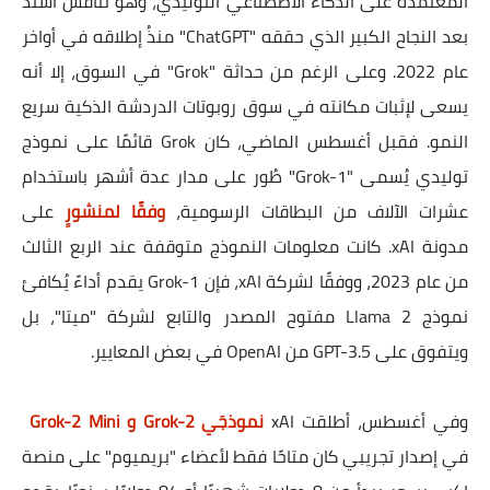
المعتمدة على الذكاء الاصطناعي التوليدي، وهو تنافس اشتد
بعد النجاح الكبير الذي حققه "ChatGPT" منذُ إطلاقه في أواخر
عام 2022. وعلى الرغم من حداثة "Grok" في السوق، إلا أنه
يسعى لإثبات مكانته في سوق روبوتات الدردشة الذكية سريع
النمو. فقبل أغسطس الماضي، كان Grok قائمًا على نموذج
توليدي يُسمى "Grok-1" طُور على مدار عدة أشهر باستخدام
عشرات الآلاف من البطاقات الرسومية،
وفقًا لمنشورٍ
على
مدونة xAI. كانت معلومات النموذج متوقفة عند الربع الثالث
من عام 2023، ووفقًا لشركة xAI، فإن Grok-1 يقدم أداءً يُكافئ
نموذج Llama 2 مفتوح المصدر والتابع لشركة "ميتا"، بل
ويتفوق على GPT-3.5 من OpenAI في بعض المعايير.
وفي أغسطس، أطلقت xAI
نموذجَي Grok-2 و Grok-2 Mini
في إصدار تجريبي كان متاحًا فقط لأعضاء "بريميوم" على منصة