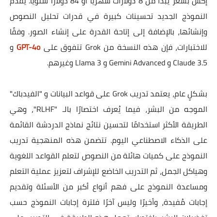
إكس بسعر يبدأ من 8 دولارات شهريًا أو 84 دولارًا سنويًا. يقدم
النموذج الجديد تحسينات كبيرة في قدرات تحليل النصوص
وإنشائها، بالإضافة إلى إتاحة القدرة على إنشاء الصور. وفقًا
للاختبارات، فإن هذه النسخة من Grok تتفوق على
GPT-4o
و
Claude 3.5 و Gemini Advanced و Llama 3 وغيرهم.
بشكلٍ عام، يعتمد تدريب Grok على قواعد البيانات و "الفيدباك"
الموجه من البشر، فيما يُعرف اختصارًا بالـ "RLHF"، وهي
الطريقة الأكثر استخدامًا لتحسين نتائج نماذج الدردشة القائمة
على الذكاء الاصطناعي اليوم. تتضمن هذه المنهجية تدريب
النموذج على كميات هائلة من النصوص لتعلم القواعد اللغوية
وهياكل الجمل، ثم التدريب الخاضع للإشراف لتعزيز عملية التعلم
ومساعدة النموذج على فهم أنواع أكبر من الأسئلة وتقديم
إجابات مُفيدة، وأخيرًا وليس آخرًا فلترة إجابات النموذج حسب