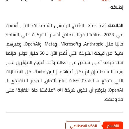
إطلاقه.
الخلاصة:
يُعد Grok، المُنتج الرئيسي لشركة xAI التي أُسست
في 2023، منافسًا قويًا لنماذج أشهر الشركات على الساحة
حاليًا مثل Anthropic، وMicrosoft، وMeta، وOpenAI، وغيرهم.
بعيدًا عن قيمة الشركة التي تُقدر الآن بـ 50 مليار دولار، فإنها
تحت قيادة أغنى شخص في العالم وأحد أقوى المؤثرين على
وجه البسيطة إن لم يكن أقواهم، إيلون ماسك. كل الامتيازات
التي يتمتع بها Grok جعلت سام ألتمان، المدير التنفيذي لـ
OpenAI، يتوقع أن تكون شركة xAI "منافسًا جادًا للغاية" على
حد وصفه.
الذكاء الاصطناعي