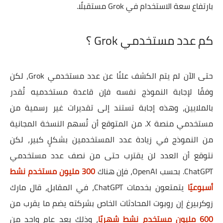
بارتفاع سعة الاستخدام في Grok مستقبلًا.
كم عدد مستخدمي Grok ؟
حتى الآن لم يتم الكشف علنًا عن عدد مستخدمي Grok، لكن
وفقًا لإجابة النموذج نفسه فإن قاعدة مستخدميه تُقدر
بالملايين، وهذه إجابة تستند إلى تقديرات غير رسمية من
مستخدمي منصة X. من المتوقع أن تُسهم النسخة المجانية
من النموذج في زيادة عدد المستخدمين بشكلٍ كبير، لكن
نتوقع أن العدد لن يقترب حتى من نصف عدد مستخدمي
ChatGPT. بحسب OpenAI، فإن هناك
300 مليون مستخدم نشط
أسبوعيًا
يتمتعون بخدمات ChatGPT، في المقابل، قال مارك
زوكربيرغ إن روبوت المحادثات الخاص بشركته يضم ما يقرب من
600 مليون مستخدم نشط شهريًا
، وذلك بعد عامٍ واحد من