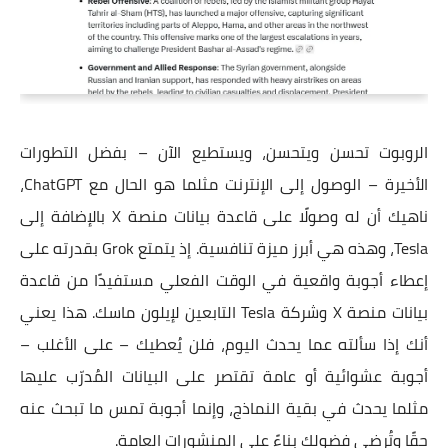
الروبوت تحسن ويتحسن، ويستطيع الآن – بفضل التطورات
الأخيرة – الوصول إلى الإنترنت مثلما هو الحال مع ChatGPT،
ناهيك أن له وصولًا على قاعدة بيانات منصة X بالإضافة إلى
Tesla، وهذه هي أبرز ميزة تنافسية. إذ يتمتع Grok بقدرته على
إعطاء أجوبة واقعية في الوقت الفعلي مستفيدًا من قاعدة
بيانات منصة X وشركة Tesla التابعين لإيلون ماسك. هذا يعني
أنك إذا سألته عما يحدث اليوم، فلن يُعطيك – على الأغلب –
أجوبة عشوائية أو عامة تقتصر على البيانات المُدرّب عليها
مثلما يحدث في بقية النماذج، وإنما أجوبة تمس ما تبحث عنه
حقًا وتُرضي فضولك بناءً على المنشورات العامة.