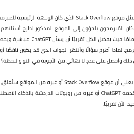
 الرئيسية للمبرمجين،
C. في السابق، كان المُبرمجون يلجؤون إلى الموقع المذكور لطرح أسئل
بالبرمجة. أما اليوم، فالوضع تغير تما
ج، لماذا أطرح سؤالًا وأنتظر الجواب الذي قد يكون ناقصًا أو غ
ل ذلك وأحصل على عددٍ لا نهائي من الأجوبة في التو واللحظة؟
الجدير بالذكر أن انخفاض الزيارات لا يعني أن موقع Overflow
محتوى أكثر تخصصًا وتميزًا عما يقدمه ChatGPT أو غيره من روبوتات ال
 الآن تقريبًا.