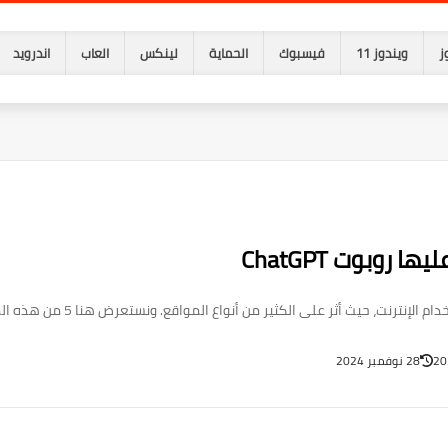
ز
ويندوز 11
فيسبوك
الحماية
لينكس
العاب
اندرويد
28 نوفمبر 2024