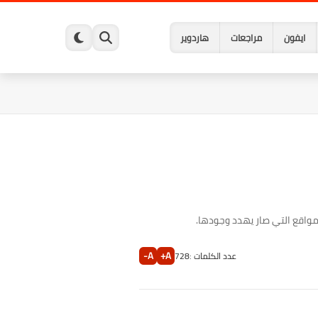
ايفون
مراجعات
هاردوير
A-
A+
عدد الكلمات :
728