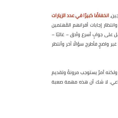
انخفاضًا كبيرًا في عدد الزيارات
تهم وانتظار إجابات أقرانهم المُهتمين
مًا حيث يفضل الكل تقريبًا أن يسأل ChatGPT مباشرة ويحصل على جوابٍ أسرع وأدق – غالبًا –
ير واضحٍ فأطرح سؤالًا آخر وأنتظر
Stack  أو غيره من المواقع ستُغلق، ولكنه أمرٌ يستوجب مرونةً وتقديم
دردشة بالذكاء الاصطناعي. لا شك أن هذه مهمة صعبة