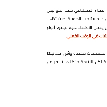
ات الترجمة المعروفة كـ Google Translate و Microsoft Translate و DeepL على الذكاء الاصطناعي خلف الكواليس
وص والمستندات الطويلة، حيث تظهر
 دون ترجمة أصلاً. لذلك ظهر ChatGPT كحل بديل فعّال يمكن الاعتماد عليه لجميع أنواع
شات في الوقت الفعلي
.
ة ترجمة مصطلحات محددة وشرح معانيها
لكن النتيجة دائمًا ما تسفر عن