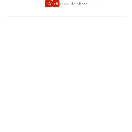
A-
A+
عدد الكلمات :
1325