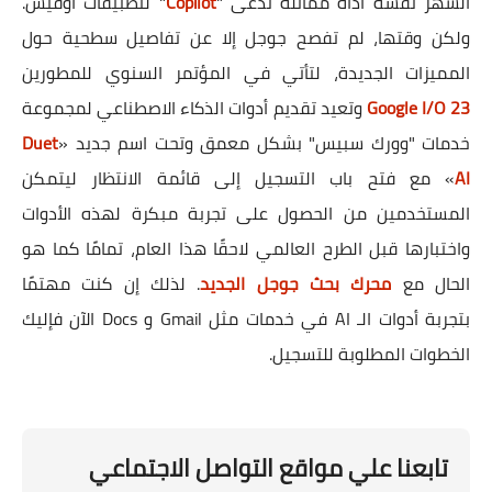
الشهر نفسه أداة مماثلة تُدعى "
Copilot
" لتطبيقات أوفيس.
ولكن وقتها، لم تفصح جوجل إلا عن تفاصيل سطحية حول
المميزات الجديدة، لتأتي في المؤتمر السنوي للمطورين
Google I/O 23
وتعيد تقديم أدوات الذكاء الاصطناعي لمجموعة
خدمات "وورك سبيس" بشكل معمق وتحت اسم جديد «
Duet
AI
» مع فتح باب التسجيل إلى قائمة الانتظار ليتمكن
المستخدمين من الحصول على تجربة مبكرة لهذه الأدوات
واختبارها قبل الطرح العالمي لاحقًا هذا العام، تمامًا كما هو
الحال مع
محرك بحث جوجل الجديد
. لذلك إن كنت مهتمًا
بتجربة أدوات الـ AI في خدمات مثل Gmail و Docs الآن فإليك
الخطوات المطلوبة للتسجيل.
تابعنا علي مواقع التواصل الاجتماعي