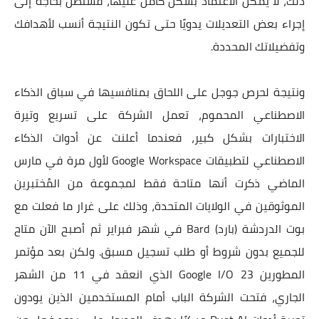
ذلك، لا يمكن الاعتماد بشكل كامل عليها، ف
ستظل بحاجة إلى
إجراء بعض التعديلات يدويًا حتى تكون النتيجة أنسب لأهدافك
وتفضيلاتك المحددة.
ونتيجة لحرص جوجل على اللحاق بمنافسيها في سباق الذكاء
الاصطناعي المحموم، تعمل الشركة على تسريع وتيرة
الاختبارات بشكل كبير، فعندما أعلنت عن أدوات الذكاء
الاصطناعي لتطبيقات Google Workspace لأول مرة في مارس
الماضي ذكرت أنها متاحة فقط لمجموعة من المُختبرين
الموثوقين في الولايات المتحدة، وذلك على غرار ما فعلت مع
بوت الدردشة (بارد) Bard في شهر فبراير ثم أصبح الآن متاح
للجميع بدون شروط أو طلب تسجيل مسبق. ولكن بعد مؤتمر
المطورين Google I/O 23 الذي انعقد في 11 من الشهر
الجاري، فتحت الشركة الباب أمام المستخدمين الذين يودون