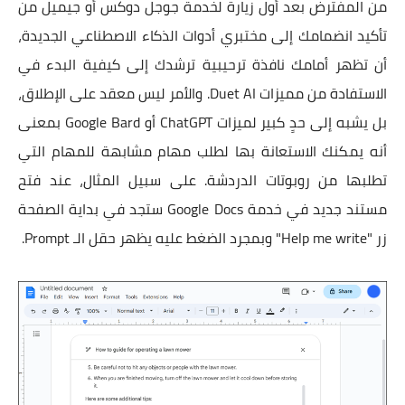
من المفترض بعد أول زيارة لخدمة جوجل دوكس أو جيميل من
تأكيد انضمامك إلى مختبري أدوات الذكاء الاصطناعي الجديدة،
أن تظهر أمامك نافذة ترحيبية ترشدك إلى كيفية البدء في
الاستفادة من مميزات Duet AI. والأمر ليس معقد على الإطلاق،
بل يشبه إلى حدٍ كبير لميزات ChatGPT أو Google Bard بمعنى
أنه يمكنك الاستعانة بها لطلب مهام مشابهة للمهام التي
تطلبها من روبوتات الدردشة. على سبيل المثال، عند فتح
مستند جديد في خدمة Google Docs ستجد في بداية الصفحة
زر "Help me write" وبمجرد الضغط عليه يظهر حقل الـ Prompt.