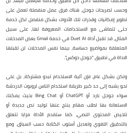
ستختلف مهامها داخل كل تطبيق وخدمة سيعمل فيها، بل
وحسب تصريحات جوجل، هناك فرق عمل منفصلة تعمل على
تطوير إمكانيات وقدرات تلك الأدوات بشكل منفصل لكل خدمة
حتى تتماشى مع الاستخدامات المعروفة لها، على سبيل
المثال، قد تقبل أداة Duet AI في خدمة Gmail بعض المدخلات
المتعلقة بمواضيع حساسة، بينما نفس المدخلات لن تقبلها
الاداة في تطبيق "جوجل دوكس".
ولكن بشكل عام، فإن آلية الاستخدام تبدو مشتركة، بل على
نحو يشبه إلى حد كبير طريقة استخدام الناس لروبوت الدردشة
سواء جوجل بارد أو ChatGPT أو Bing Chat بحيث يمكنك
الاستعانة بها لطلب مهام ينتج عنها توليد نص جديدة أو
تلخيص المحتوى النصي، كما ستقدم الأداة
مزايا تتعلق
بالتدقيق اللغوي وتعديل أسلوب الكتابة حسب السياق. ومع