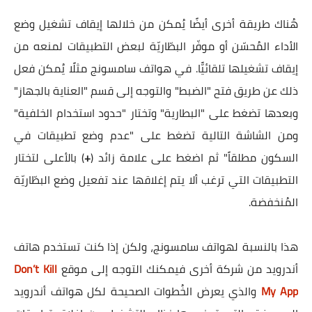
هُناك طريقة أخرى أيضًا يُمكن من خلالها إيقاف تشغيل وضع
الأداء المُحسّن أو موفّر البطّاريّة لبعض التطبيقات لمنعه من
إيقاف تشغيلها تلقائيًّا. في هواتف سامسونج مثلًا يُمكن فعل
ذلك عن طريق فتح "الضبط" والتوجه إلى قسم "العناية بالجهاز"
وبعدها تضغط على "البطارية" وتختار "حدود استخدام الخلفية"
ومن الشاشة التالية تضغط على "عدم وضع تطبيقات في
السكون مطلقاً" ثم اضغط على علامة زائد (
+
) بالأعلى لتختار
التطبيقات التي ترغب ألا يتم إغلاقها عند تفعيل وضع البطّاريّة
المُنخفضة.
هذا بالنسبة لهواتف سامسونج، ولكن إذا كنت تستخدم هاتف
أندرويد من شركة أخرى فيمكنك التوجه إلى موقع
Don’t Kill
My App
والذي يعرض الخُطوات الصحيحة لكل هواتف أندرويد