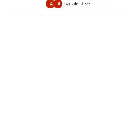
A-
A+
عدد الكلمات :
1141