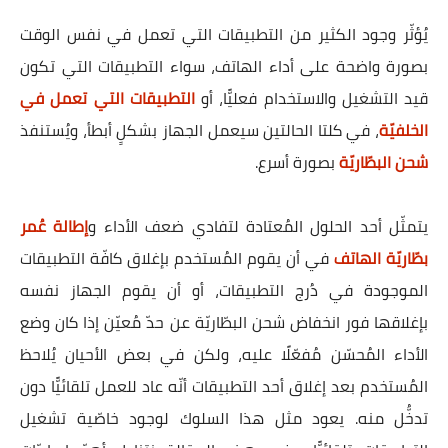
يُؤثّر وجود الكثير من التطبيقات التي تعمل في نفس الوقت
بصورة واضحة على أداء الهاتف، سواء التطبيقات التي تكون
قيد التشغيل والاستخدام فعليًّا، أو
التطبيقات التي تعمل في
الخلفيّة
، في كلتا الحالتين سيعمل الجهاز بشكلٍ أبطأ، ويُستنفذ
شحن البطّاريّة
بصورة أسرع.
يتمثّل أحد الحلول المُعتادة لتفادي ضعف الأداء و
إطالة عُمر
بطّاريّة الهاتف
في أن يقوم المُستخدم بإغلاق كافّة التطبيقات
الموجودة في دُرج التطبيقات، أو أن يقوم الجهاز نفسه
بإغلاقها فور انخفاض شحن البطّاريّة عن حدّ مُعيّن إذا كان وضع
الأداء المُحسّن مُفعّلًا عليه، ولكن في بعض الأحيان يُلاحظ
المُستخدم بعد إغلاق أحد التطبيقات أنّه عاد للعمل تلقائيًّا دون
تدخُّل منه. يعود مثل هذا السلوك لوجود خاصّية تشغيل