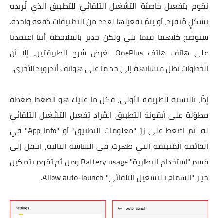
نقوم بتفعيل خاصيّة التشغيل التلقائيّ للتطبيق الذي نُريده
بشكلٍ مُنفرد، أو يتمّ تفعيلها لعدد من التطبيقات دُفعة واحدة.
سنوضح كلاهما فيما يلي ولكن جدير بالملاحظة أننا اعتمدنا
على هاتف هاتف OnePlus لغرض شرح الطريقتين، إلا أن
الخطوات تظل متشابهة إلى حد ما على هواتف أندرويد الأخرى.
إذًا، بالنسبة للطريقة الأولى، فكل ما عليك هو الضغط ضغطة
مطوّلة على أيقونة التطبيق المُراد تفعيل التشغيل التلقائيّ
له، ثم
اضغط على زرّ "معلومات التطبيق" أو "App Info" في
القائمة المُنبثقة التي ظهرت. في الشاشة التالية، انتقل إلى
قسم "استخدام البطارية" Battery usage ومن ثم تقوم بتمكين
خيار "السماح بالتشغيل التلقائي" Allow auto-launch.