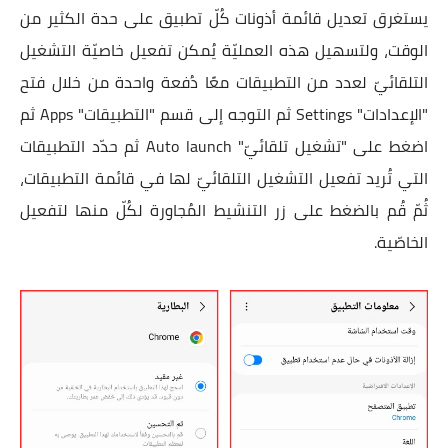
يستغرق تعديل قائمة أذونات كُلّ تطبيق على حدة الكثير من
الوقت، ولتسهيل هذه العمليّة يُمكن تفعيل خاصيّة التشغيل
التلقائيّ لعدد من التطبيقات معًا دُفعة واحدة من خلال فتح
"الإعدادات" Settings ثم التوجه إلى قسم "التطبيقات" Apps ثم
اضغط على "تشغيل تلقائيّ" Auto launch ثم حدّد التطبيقات
التي تُريد تفعيل التشغيل التلقائيّ لها في قائمة التطبيقات،
ثُمّ قُم بالضغط على زر التنشيط المُجاورة لكُلّ منها لتفعيل
الخاصّية.