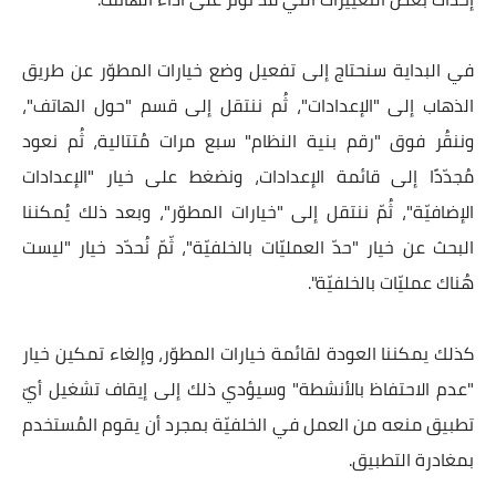
في البداية سنحتاج إلى تفعيل وضع خيارات المطوّر عن طريق
الذهاب إلى "الإعدادات"، ثُم ننتقل إلى قسم "حول الهاتف"،
وننقُر فوق "رقم بنية النظام" سبع مرات مُتتالية، ثُم نعود
مُجدّدًا إلى قائمة الإعدادات، ونضغط على خيار "الإعدادات
الإضافيّة"، ثُمّ ننتقل إلى "خيارات المطوّر"، وبعد ذلك يُمكننا
البحث عن خيار "حدّ العمليّات بالخلفيّة"، ثّمّ نُحدّد خيار "ليست
هُناك عمليّات بالخلفيّة".
كذلك يمكننا العودة لقائمة خيارات المطوّر، وإلغاء تمكين خيار
"عدم الاحتفاظ بالأنشطة" وسيؤدي ذلك إلى إيقاف تشغيل أيّ
تطبيق منعه من العمل في الخلفيّة بمجرد أن يقوم المُستخدم
بمغادرة التطبيق.