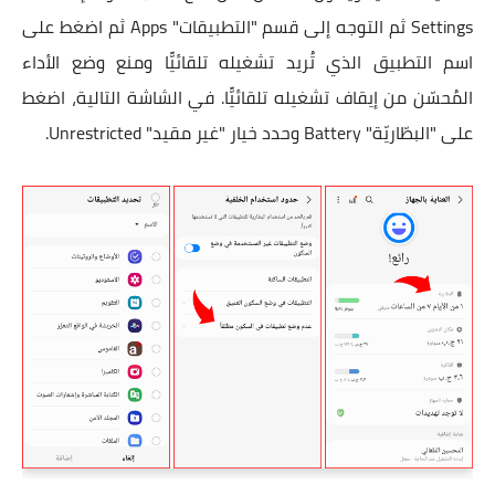
Settings ثم التوجه إلى قسم "التطبيقات" Apps ثم
اضغط على
اسم التطبيق الذي تُريد تشغيله تلقائيًّا ومنع وضع الأداء
المُحسّن من إيقاف تشغيله تلقائيًّا. في الشاشة التالية، اضغط
على "البطّاريّة" Battery وحدد خيار "غير مقيد" Unrestricted.