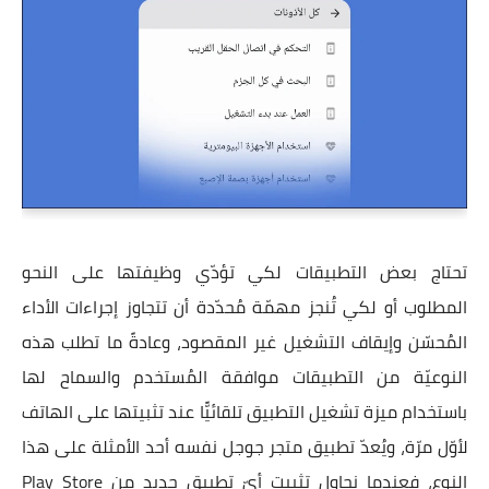
تحتاج بعض التطبيقات لكي تؤدّي وظيفتها على النحو
المطلوب أو لكي تُنجز مهمّة مُحدّدة أن تتجاوز إجراءات الأداء
المُحسّن وإيقاف التشغيل غير المقصود، وعادةً ما تطلب هذه
النوعيّة من التطبيقات موافقة المُستخدم والسماح لها
باستخدام ميزة تشغيل التطبيق تلقائيًّا عند تثبيتها على الهاتف
لأوّل مرّة، ويُعدّ تطبيق متجر جوجل نفسه أحد الأمثلة على هذا
النوع، فعندما نحاول تثبيت أيّ تطبيق جديد من Play Store