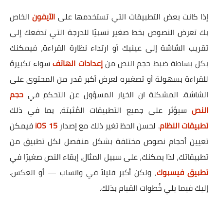
إذا كانت بعض التطبيقات التي تستخدمها على
الآيفون
الخاص
بك تعرض النصوص بخط صغير نسبيًا للدرجة التي تدفعك إلى
تقريب الشاشة إلى عينيك أو ارتداء نظارة القراءة، فيمكنك
بكل بساطة ضبط حجم النص من
إعدادات الهاتف
سواء تكبيرهُ
للقراءة بسهولة أو تصغيره لعرض أكبر قدر من المحتوى على
الشاشة. المشكلة ان الخيار المسؤول عن التحكم في
حجم
النص
سيؤثر على جميع التطبيقات المُثبتة، بما في ذلك
تطبيقات النظام
. لحسن الحظ تغير ذلك مع إصدار
iOS 15
فيمكن
تعيين أحجام نصوص مختلفة بشكل منفصل لكل تطبيق من
تطبيقاتك، لذا يمكنك، على سبيل المثال، إبقاء النص صغيرًا في
تطبيق فيسبوك
، ولكن أكبر قليلاً في واتساب — أو العكس.
إليك فيما يلي خُطوات القيام بذلك.