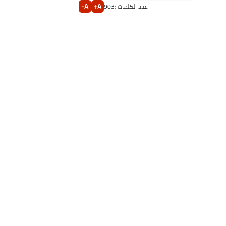
A-
A+
عدد الكلمات :
903