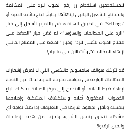
للمستخدمين استخدام زر رفع الصوت للرد على المكالمة
والمفتاح التشغيل الجانبي لإنهائها. بدايةً، افتح قائمة الضبط أو
"Settings" في تطبيق الهاتف> قم بالتمرير لأسفل إلى خيار
"الرد على المكالمات وإنهاؤها"> ثم فعّل خيار "الضغط على
مفتاح الصوت للأعلى للرد"، وخيار "الضغط على المفتاح الجانبي
لإنهاء المكالمات"، وأنت الآن على ما يرام!
قد تتركك هواتف سامسونج جالاكسي التي لا تعرض إشعارات
المكالمات الواردة في مواقف محرجة للغاية. لذلك قبل التوجه
لإعادة ضبط الهاتف أو الاندفاع إلى مركز الصيانة، يمكنك اتباع
الخطوات المذكورة أعلاه واستكشاف المشكلة وإصلاحها
بنفسك وبأقل الجهود. شاركنا في التعليقات إذا كنتَ تواجه أي
مشكلة تتعلق بنفس الشيء. ولمزيد من هذه الإصلاحات
والحيل، ترقبوا!