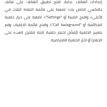
إعدادات الهاتف. بدايةً، افتح تطبيق الهاتف على هاتف
جالاكسي الخاص بك> اضغط على قائمة النقاط الثلاث في
الأعلى> وافتح الضبط أو "Settings"> اضغط على خيار خلفية
المكالمة أو "Call background"> وافتح قائمة الخلفيات وقم
بتغيير الخلفية (يُفضّل اختيار خلفية ثابتة لتقليل العبء على
الجهاز) أو اختَر الخلفية الافتراضية.