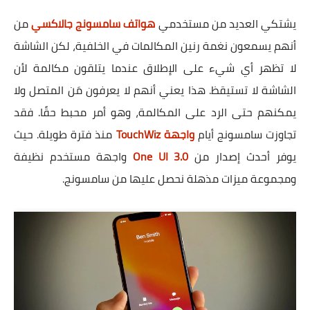
يشتكي العديد من مستخدمي
هواتف سامسونج جالاكسي
من
أنهم يسمعون نغمة رنين المكالمات في الخلفية، لكن الشاشة
لا ​​تظهر أي شيء على الإطلاق عندما يتلقون مكالمة لأن
الشاشة لا تستيقظ. هذا يعني أنهم لا يعرفون مَن المتصل ولا
يمكنهم حتى الرد على المكالمة، وهو أمر محبط حقًا. فقد
تجاوزت سامسونج أيام
واجهة TouchWiz
منذ فترة طويلة. حيث
يوفر أحدث إصدار من
One UI 3.0
واجهة مستخدم نظيفة
ومجموعة ميزات مذهلة نحصل عليها من سامسونج.