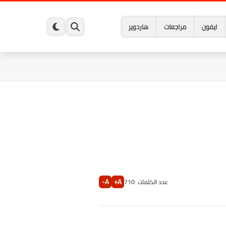
ايفون
مراجعات
هاردوير
A-
A+
عدد الكلمات :
710