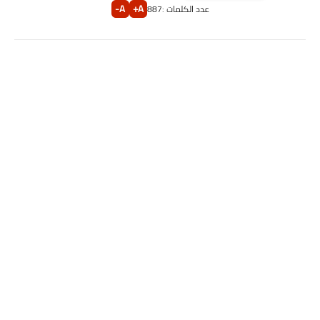
A-
A+
عدد الكلمات :
887