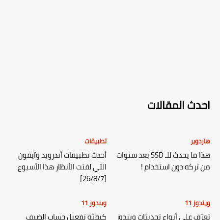
احدث المقالات
هاردوير
تطبيقات
هذا ما يحدث للـ SSD بعد سنوات
أحدث تطبيقات أندرويد وآيفون
من تركه دون استخدام !
التي لفتت الأنظار هذا الأسبوع
[26/8/7]
ويندوز 11
ويندوز 11
تعرّف على أنواع تحديثات ويندوز
كيفيّة تفعيل حساب الضيف