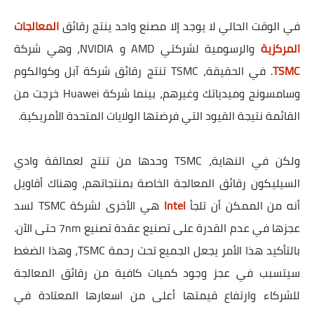
في الوقت الحالي لا يوجد إلا مصنع واحد ينتج رقائق
المعالجات
المركزية
والرسومية لشركتي AMD و NVIDIA، وهي شركة
TSMC
. في الحقيقة، TSMC تنتج رقائق شركة آبل وكوالكوم
وسامسونج وميدياتك وغيرهم، بينما شركة Huawei خرجت من
القائمة نتيجة القيود التي فرضتها الولايات المتحدة الأمريكية.
ولكن في النهاية، TSMC وحدها من تنتج لعمالقة وادي
السيليكون رقائق المعالجة الخاصة بمنتجاتهم، وهناك أقاويل
أنه من الممكن أن تلجأ
Intel
هي الأخرى لشركة TSMC لسد
عجزها في عدم القدرة على تصنيع عقدة تصنيع 7nm حتى الآن.
بالتأكيد هذا الأمر يجعل الجميع تحت رحمة TSMC، وهذا الضغط
سيتسبب في عجز وجود كميات كافية من رقائق المعالجة
للشركاء وارتفاع قيمتها أعلى من اسعارها المعتادة في