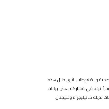
الصحية والضغوطات، لأرى خلال هذه
راً نيته في مُشاركة بعض بيانات
ت بديلة كـ تيليجرام وسيجنال.