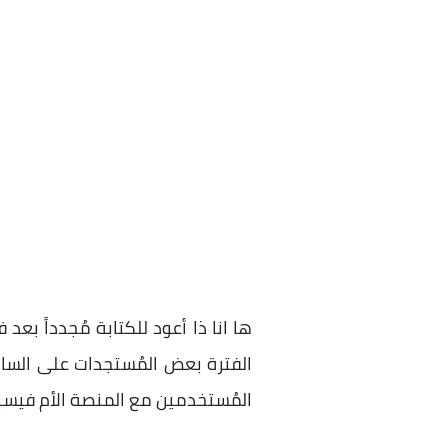
ها انا ذا أعود للكتابة مُجدداً ب
الفترة بعض المُستجدات على الساح
المُستخدمين مع المنصة الأم فيسبو