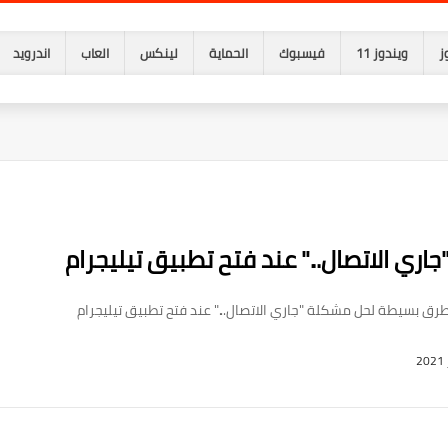
ز
ويندوز 11
فيسبوك
الحماية
لينكس
العاب
اندرويد
ي الاتصال..." عند فتح تطبيق تيليجرام