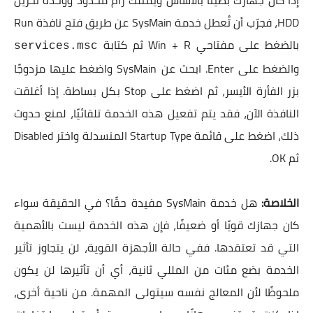
إذا كان جهازك بطيئًا بالأساس ويمتلك رام محدود ووحدة تخزين
HDD، فجرّب أن تُعطل خدمة SysMain عن طريق فتح نافذة Run
بالضغط على مفتاحي Win + R ثم كتابة
services.msc
والضغط على Enter. ابحث عن SysMain واضغط عليها مزدوجًا
بزر الفأرة الأيسر، ثم اضغط على Stop بكل بساطة. إذا أغلقت
النافذة الآن، فقد يتم تفعيل هذه الخدمة تلقائيًا، لمنع حدوث
ذلك، اضغط على قائمة Startup Type المنسدلة واختر Disabled
ثم OK.
الخلاصة:
هل خدمة SysMain مفيدة حقًا؟ في الحقيقة سواء
كان جهازك قويًا أو ضعيفًا، فإن هذه الخدمة ليست بالأهمية
التي قد تعتقدها. ففي حالة الأجهزة القوية، لن يتجاوز تأثير
الخدمة بضع مئات من المللي ثانية، أي أن تأثيرها لن يكون
ملحوظًا لأن المعالج نفسه سيتولى المهمة. من ناحية أخرى،