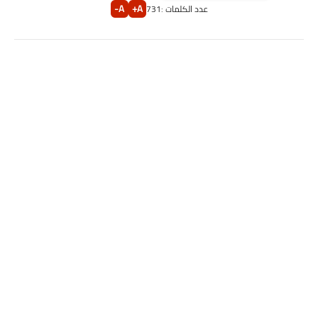
A-
A+
عدد الكلمات :
731