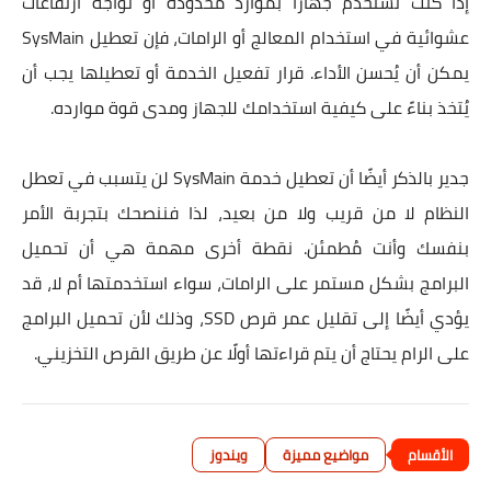
إذا كنت تستخدم جهازًا بموارد محدودة أو تواجه ارتفاعات
عشوائية في استخدام المعالج أو الرامات، فإن تعطيل SysMain
يمكن أن يُحسن الأداء. قرار تفعيل الخدمة أو تعطيلها يجب أن
يُتخذ بناءً على كيفية استخدامك للجهاز ومدى قوة موارده.
جدير بالذكر أيضًا أن تعطيل خدمة SysMain لن يتسبب في تعطل
النظام لا من قريب ولا من بعيد، لذا فننصحك بتجربة الأمر
بنفسك وأنت مُطمئن. نقطة أخرى مهمة هي أن تحميل
البرامج بشكل مستمر على الرامات، سواء استخدمتها أم لا، قد
يؤدي أيضًا إلى تقليل عمر قرص SSD، وذلك لأن تحميل البرامج
على الرام يحتاج أن يتم قراءتها أولًا عن طريق القرص التخزيني.
مواضيع مميزة
ويندوز