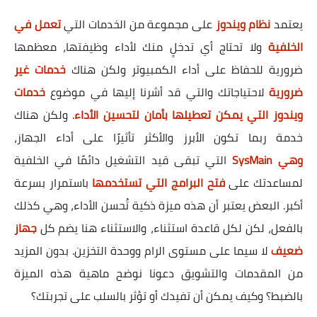
يعتمد
نظام ويندوز
على مجموعة من الخدمات التي
تعمل في
الخلفية
ولا تحتاج أي تدخلٍ منك لأداء وظيفتها، معظمها
ضرورية للحفاظ على أداء الكمبيوتر ولكن هناك
خدمات غير
ضرورية
لاحتياجاتك والتي قد أشرنا إليها في موضوع
خدمات
ويندوز التي يمكن تعطيلها بأمان لتحسين الأداء
. ولكن هناك
خدمة ربما تكون الأبرز والأكثر تأثيرًا على أداء الجهاز،
وهي SysMain
التي تبقى قيد التشغيل دائمًا في الخلفية
لمساعدتك على
فتح البرامج التي تستخدمها
باستمرار بسرعة
أكبر. البعض يعتبر أن هذه ميزة ذكية تُحسن الأداء، وهي كذلك
بالفعل، لكن لكل قاعدة استثناء، والاستثناء هنا يضم كل
جهاز
ضعيف
لا سيما على مستوى الرام ووحدة التخزين. بدون المزيد
من المقدمات والتشويق دعونا نوضح ماهية هذه الميزة
بالضبط؟ وكيف يمكن أن تفيدك أو تؤثر بالسلب على تجربتك؟