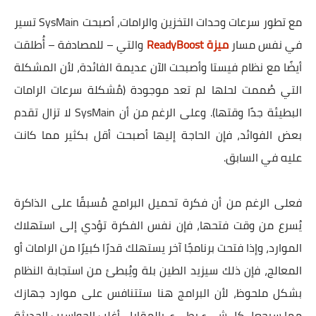
مع تطور سرعات وحدات التخزين والرامات، أصبحت SysMain تسير
في نفس مسار
ميزة ReadyBoost
والتي – للمصادفة – أُطلقت
أيضًا مع نظام فيستا وأصبحت الآن عديمة الفائدة، لأن المشكلة
التي صُممت لحلها لم تعد موجودة (مُشكلة سرعات الرامات
البطيئة جدًا وقتها). وعلى الرغم من أن SysMain لا تزال تقدم
بعض الفوائد، فإن الحاجة إليها أصبحت أقل بكثير مما كانت
عليه في السابق.
فعلى الرغم من أن فكرة تحميل البرامج مُسبقًا على الذاكرة
يُسرع من وقت فتحها، فإن نفس الفكرة تؤدي إلى استهلاك
الموارد، وإذا فتحت برنامجًا آخر يستهلك قدرًا كبيرًا من الرامات أو
المعالج، فإن ذلك سيزيد الطين بلة ويُبطئ من استجابة النظام
بشكل ملحوظ، لأن البرامج هنا ستتنافس على موارد جهازك
مما سيجعل كل شيء بطيء. بالمقابل، أغلب الحواسيب الحديثة