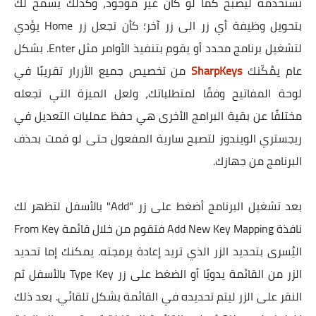
تستخدمه ليصبح كما لو كان غير موجود، وكذلك يسمح لك
بتحويل وظيفة أي زر الى زر آخر؛ كأن تجعل زر Home يؤدي
لتشغيل برنامج محدد أو يقوم بتنفيذ الأوامر مثل Enter. بشكل
عام يمُكّنك
SharpKeys
من تخصيص جميع الأزرار تقريبًا في
لوحة المفاتيح وفقًا لمتطلباتك، ولعل الميزة التي تجعله
مختلفًا عن بقية البرامج الأخرى هي حفظ عمليات التعديل في
ريجستري الويندوز لتصبح سارية المفعول حتى لو قمت بحذف
البرنامج من جهازك.
بعد تشغيل البرنامج أضغط على زر "Add" بالأسفل لتظهر لك
نافذة Add New Key Mapping فتقوم من خلال قائمة From Key
اليُسرى بتحديد الزر الذي تريد إعادة برمجته. يمكنك إما تحديد
الزر من القائمة يدويًا أو الضغط على زر Type Key بالأسفل ثم
النقر على الزر ليتم تحديده في القائمة بشكل تلقائي. بعد ذلك