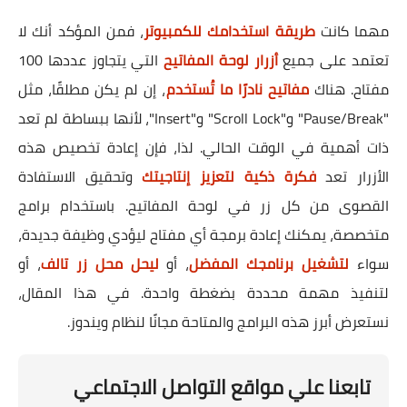
مهما كانت
طريقة استخدامك للكمبيوتر
، فمن المؤكد أنك لا
تعتمد على جميع
أزرار لوحة المفاتيح
التي يتجاوز عددها 100
مفتاح. هناك
مفاتيح نادرًا ما تُستخدم
، إن لم يكن مطلقًا، مثل
"Pause/Break" و"Scroll Lock" و"Insert"، لأنها ببساطة لم تعد
ذات أهمية في الوقت الحالي. لذا، فإن إعادة تخصيص هذه
الأزرار تعد
فكرة ذكية لتعزيز إنتاجيتك
وتحقيق الاستفادة
القصوى من كل زر في لوحة المفاتيح. باستخدام برامج
متخصصة، يمكنك إعادة برمجة أي مفتاح ليؤدي وظيفة جديدة،
سواء
لتشغيل برنامجك المفضل
، أو
ليحل محل زر تالف
، أو
لتنفيذ مهمة محددة بضغطة واحدة. في هذا المقال،
نستعرض أبرز هذه البرامج والمتاحة مجانًا لنظام ويندوز.
تابعنا علي مواقع التواصل الاجتماعي