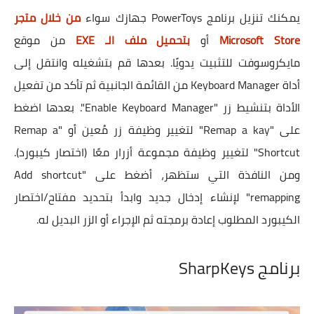
يمكنك تنزيل برنامج PowerToys جهازك سواء
من خلال متجر
Microsoft Store
أو
بتحميل ملف الـ EXE
من موقع
مايكروسوفت للتثبيت يدويًا. بعدها قم بتشغيله وانتقل إلى
أداة Keyboard Manager من القائمة الجانبية ثم تأكد من تفعيل
الأداة بتنشيط زر "Enable Keyboard Manager". بعدها اضغط
على "Remap a kay" لتغيير وظيفة زر مُعين أو "Remap a
Shortcut" لتغيير وظيفة مجموعة أزرار معًا (اختصار كيبورد).
ومن النافذة التي ستظهر، أضغط على "Add shortcut
remapping" لإنشاء إدخال جديد وابدأ بتحديد مفتاح/اختصار
الكيبورد المطلوب إعادة برمجته ثم الإجراء أو الزر البديل له.
برنامج SharpKeys