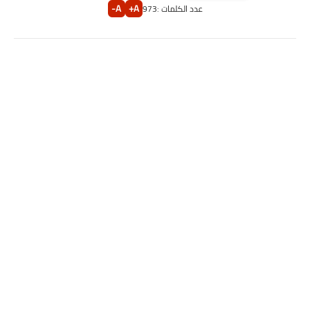
A-
A+
عدد الكلمات :
973