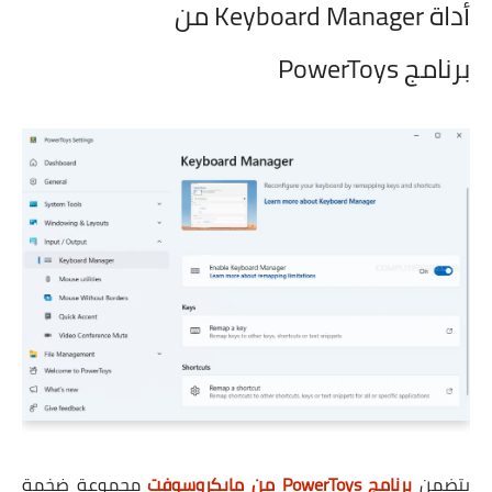
أداة Keyboard Manager من
برنامج PowerToys
يتضمن
برنامج PowerToys من مايكروسوفت
مجموعة ضخمة