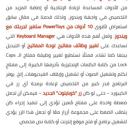
من الأدوات المساعدة لزيادة الإنتاجية أو إضافة المزيد من
التخصيص في واجهة ويندوز، ولذلك قدمنا في مقال سابق
استعراض لأقوى
10 أدوات من PowerToys ستغير تجربتك مع
ويندوز
. ولعل أهم هذه الأدوات هي
Keyboard Manager
التي
تساعدك على
تغيير وظائف مفاتيح لوحة المفاتيح
أو التبديل
بينها كما تشاء، فمثلًا تستطيع تغيير وظيفة مفتاح الـ Caps
Lock من كتابة الكلمات الإنجليزية بأحرفها الكبيرة إلى مفتاحٍ
لكتم وتشغيل الصوت أو تشغيل وإيقاف الفيديوهات، إلخ. يوفر
البرنامج قدر كبير من التخصيص لإعادة برمجة أي زر في
الكيبورد – حتى لو كان
زر "كوبايلوت" الجديد
– فيمكن أن تجعل
ضغطة واحدة على مفتاح مُعين تؤدي إلى تنفيذ إجراء كان
يتطلب الضغط على مجموعة أزرار معًا أو تجعل هذا الزر يؤدي
لتشغيل برنامج أو فتح موقع إنترنت أو كتابة نص مخصص.