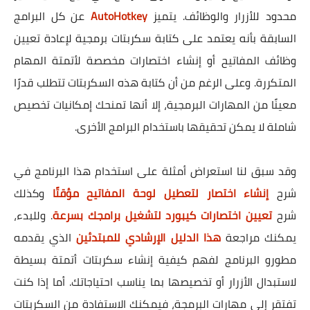
محدود للأزرار والوظائف. يتميز
AutoHotkey
عن كل البرامج
السابقة بأنه يعتمد على كتابة سكربتات برمجية لإعادة تعيين
وظائف المفاتيح أو إنشاء اختصارات مخصصة لأتمتة المهام
المتكررة. وعلى الرغم من أن كتابة هذه السكربتات تتطلب قدرًا
معينًا من المهارات البرمجية، إلا أنها تمنحك إمكانيات تخصيص
شاملة لا يمكن تحقيقها باستخدام البرامج الأخرى.
وقد سبق لنا استعراض أمثلة على استخدام هذا البرنامج في
شرح
إنشاء اختصار لتعطيل لوحة المفاتيح مؤقتًا
وكذلك
شرح
تعيين اختصارات كيبورد لتشغيل برامجك بسرعة
. وللبدء،
يمكنك مراجعة
هذا الدليل الإرشادي للمبتدئين
الذي يقدمه
مطورو البرنامج لفهم كيفية إنشاء سكربتات أتمتة بسيطة
لاستبدال الأزرار أو تخصيصها بما يناسب احتياجاتك. أما إذا كنت
تفتقر إلى مهارات البرمجة، فيمكنك الاستفادة من السكربتات