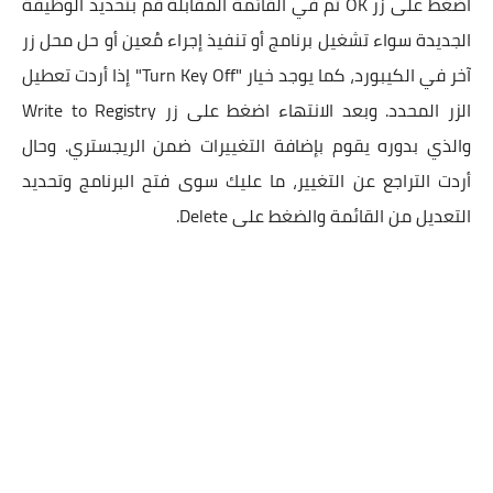
اضغط على زر OK ثم في القائمة المقابلة قم بتحديد الوظيفة
الجديدة سواء تشغيل برنامج أو تنفيذ إجراء مُعين أو حل محل زر
آخر في الكيبورد، كما يوجد خيار "Turn Key Off" إذا أردت تعطيل
الزر المحدد. وبعد الانتهاء اضغط على زر Write to Registry
والذي بدوره يقوم بإضافة التغييرات ضمن الريجستري. وحال
أردت التراجع عن التغيير، ما عليك سوى فتح البرنامج وتحديد
التعديل من القائمة والضغط على Delete.