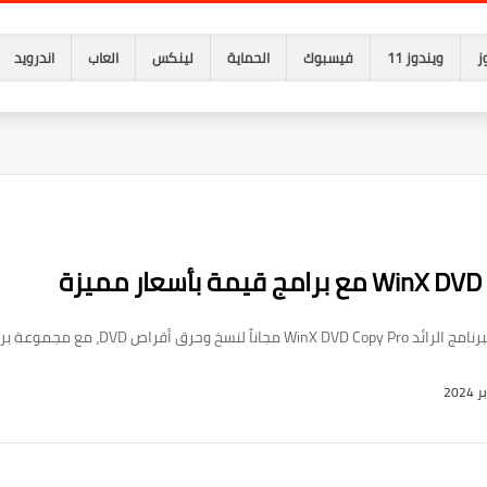
ز
ويندوز 11
فيسبوك
الحماية
لينكس
العاب
اندرويد
حترافية احتفالاً بموسم الهالوين!