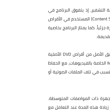
د من أنظمة التشفير، إذ يتفوق البرنامج في
مجال التعامل مع أنظمة التشفير المعقدة، وعلى رأسها نظام CSS (اختصارًا لـ Content Scramble System) المستخدم في الأقراص
زئياً. كما يمتاز البرنامج بخاصية
كما يتمتع البرنامج بمرونة استثنائية في صيغ النسخ والتخزين، فيمكن بسهولة إنشاء نسخ طبق الأصل من أقراص DVD الأصلية
وتحويلها إلى ملف ISO مع الحفاظ بكامل هيكلها وجودتها. كما أن البرنامج يدعم صيغة MPEG2 الخاصة بالفيديوهات، مع الحفاظ
تتسبب في تلف الملفات الصوتية أو
مثاليًا للأجهزة ذات المواصفات المتوسطة.
أقراص العادية، مع إمكانية زيادة هذه المدة عند التعامل مع