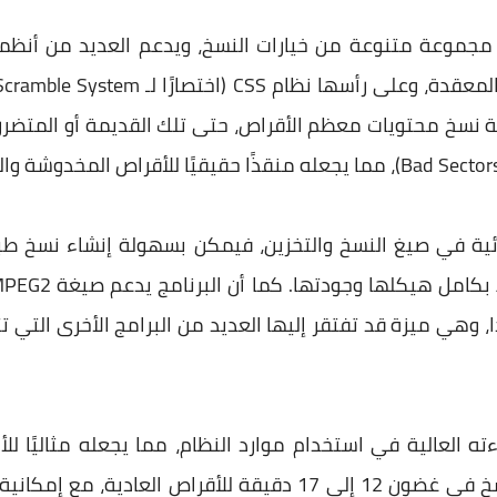
وفر برنامج WinX DVD Copy Pro مجموعة متنوعة من خيارات النسخ، ويدعم العدي
 نسخ محتويات معظم الأقراص، حتى تلك القديمة أو المتضررة ج
 وهي ميزة قد تفتقر إليها العديد من البرامج الأخرى التي 
WinX DVD Copy Pro بكفاءته العالية في استخدام موارد النظام، مما يجعله 
يستطيع البرنامج إتمام عملية النسخ في غضون 12 إلى 17 دقيقة لل