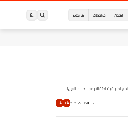
ايفون
مراجعات
هاردوير
A-
A+
عدد الكلمات :
959