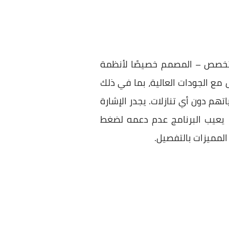
خ وحفظ محتويات أقراص DVD. هذا البرنامج المتخصص – المصمم خصيصًا لأنظمة
 مع الجودات العالية، بما في ذلك
توياتهم دون أي تنازلات. يجدر الإشارة
ك، يعيب البرنامج عدم دعمه لضغط
 المميزات بالتفصيل.