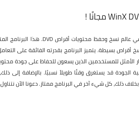
يمثل WinX DVD Copy Pro ثورة في عالم نس
سخ أقراص بسيطة. يتميز البرنامج بقدرته الفائقة على التعامل
مما يجعله الخيار الأمثل للمستخدمين الذين يسعون للحفاظ على جودة مح
ة الجودة قد يستغرق وقتًا طويلاً نسبيًا. بالإضافة إلى ذل
 بخلاف ذلك، كل شيء آخر في البرنامج ممتاز. دعونا الآن نتناول