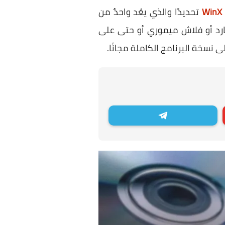
WinX 
تحديدًا والذي يعُد واحدٌ من
على أي وحدة تخزين سواء هارد أو فلاش ميموري أو حتى على