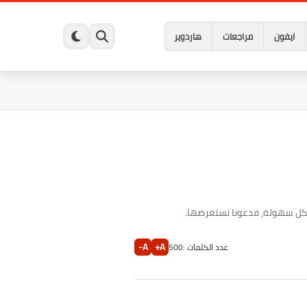
ايفون
مراجعات
هاردوير
A-
A+
عدد الكلمات :
500