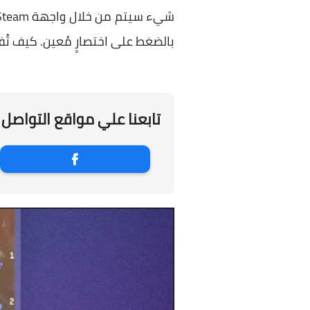
بالضغط على اختصارٍ مُعين. كيف تُفعّل هذه الميزة ببرنامج Steam، و
تابعنا علي مواقع التواصل 