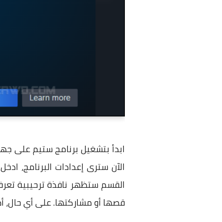
القسم ستظهر نافذة ترحيبية تعرفك
قصها أو مشاركتها. على أي حال، أضغط على "Got it" لبدء تخص