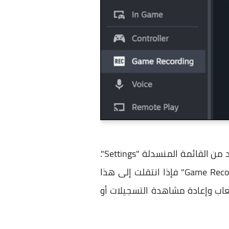
ابدأ بتشغيل برنامج ستيم على جهازك ثم اضغط على قسم "Steam" الموجود أعلى اليسار ثم حدد من القائمة المنسدلة "Settings".
الآن سترى إعدادات البرنامج، ادخل إلى قسم Interface من اليسار وستجد ميزة التسجيل "Game Recording" فإذا انتقلت إلى هذا
عاب وإعادة مشاهدة التسجيلات أو