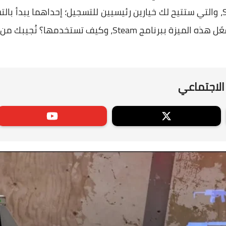
شيء سيتم من خلال واجهة Steam، والتي ستتيح لك خيارين رئيسيين للتسجيل؛ إحداهما
كيف تستخدمها؟ نُجيبك من خلال الأسطر التالية.
الاجتماعي