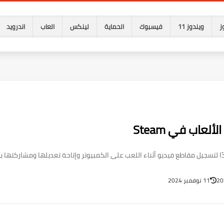
ز
ويندوز 11
فيسبوك
الحماية
لينكس
العاب
اندرويد
عاب في Steam
11 نوفمبر 2024