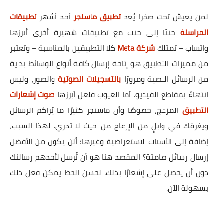
لمن يعيش تحت صخر! يُعد
تطبيق ماسنجر
أحد أشهر
تطبيقات
المراسلة
جنبًا إلى جنب مع تطبيقات شهيرة أخرى أبرزها
واتساب – تمتلك
شركة Meta
كلا التطبيقين بالمناسبة – وتعتبر
من مميزات التطبيق هو إتاحة إرسال كافة أنواع الوسائط بداية
من الرسائل النصية ومرورًا
بالتسجيلات الصوتية
والصور، وليس
انتهاءً بمقاطع الفيديو. أما العيوب فلعل أبرزها
صوت إشعارات
التطبيق
المزعج، خصوصًا وأن ماسنجر كثيرًا ما يُراكم الرسائل
ويغرقك في وابلٍ من الإزعاج من حيث لا تدري. لهذا السبب،
إضافة إلى الأسباب الاستعراضية وغيرها؛ ألن يكون من الأفضل
إرسال رسائل صامتة؟ المقصد هنا هو أن تُرسل لأحدهم رسالتك
دون أن يحصل على إشعارًا بذلك. لحسن الحظ يمكن فعل ذلك
بسهولة الآن.