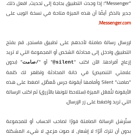
"Messenger"؛ إذا وجدت التطبيق بحاجة إلى تحديث، افعل ذلك.
جدير بالذكر أيضًا أن هذه الميزة متاحة في نسخة الويب على
.
Messenger.com
لإرسال رسالة صامتة لأحدهم على تطبيق ماسنجر، قم بفتح
التطبيق وادخل إلى محادثة الشخص أو المجموعة التي لا تريد
إزعاج أفرادها. الآن اكتب "
" أو "
" (بدون
silent@
/صامت
علامتي التنصيص) في خانة المحادثة وتظهر لك كلمة
"صامت" Silent وأمامها أيقونة جرس مُعطَّل، اضغط على هذه
الأيقونة لتُفعّل الميزة (ستلاحظ تلونها بالأزرق) ثم اكتب الرسالة
التي تريد واضغط على زر الإرسال.
ستُرسَل الرسالة الصامتة فورًا لصاحب الحساب أو للمجموعة
بدون أن تترك أثرًا؛ لا إشعار، لا صوت مزعج، لا شيء. المشكلة