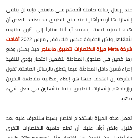
عند إرسال رسالة صامتة لأحدهم على ماسنجر، فإنه لن يتلقى
إشعارًا بها أو يقرأها إلا عند فتح التطبيق. قد يعتقد البعض أن
هذه الميزة ليست رسمية أو أننا سنلجأ إلى طُرق ملتوية
لنُفعّلها، ولكن الحقيقة عكس ذلك؛ ففي مارس 2022
أضافت
شركة Meta ميزة الاختصارات لتطبيق ماسنجر
حيث يمكن وضع
رمز مُعين في صندوق المحادثة لتضمين اختصار يؤدي لتنفيذ
إجراء مُعين داخل المحادثة. فيما يتعلق بالرسائل الصامتة، تقول
الشركة إن الهدف منها هو إلغاء إمكانية مقاطعة الآخرين
وإزعاجهم بإشعارات التطبيق بينما ينشغلون في فعل شيء
مهم.
تعمل هذه الميزة باستخدام اختصار بسيط سنتعرف عليه بعد
قليل، ولكن أولًا، عليك أن تعلم ماهية الاختصارات الأخرى
وفائدتها. نحن نتحدث عن اختصار مثل "everyone@" والذي