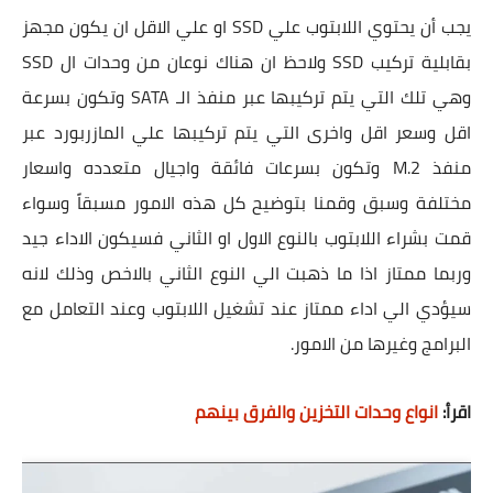
يجب أن يحتوي اللابتوب علي SSD او علي الاقل ان يكون مجهز
بقابلية تركيب SSD ولاحظ ان هناك نوعان من وحدات ال SSD
وهي تلك التي يتم تركيبها عبر منفذ الـ SATA وتكون بسرعة
اقل وسعر اقل واخرى التي يتم تركيبها علي المازربورد عبر
منفذ M.2 وتكون بسرعات فائقة واجيال متعدده واسعار
مختلفة وسبق وقمنا بتوضيح كل هذه الامور مسبقاً وسواء
قمت بشراء اللابتوب بالنوع الاول او الثاني فسيكون الاداء جيد
وربما ممتاز اذا ما ذهبت الي النوع الثاني بالاخص وذلك لانه
سيؤدي الي اداء ممتاز عند تشغيل اللابتوب وعند التعامل مع
البرامج وغيرها من الامور.
اقرأ:
انواع وحدات التخزين والفرق بينهم