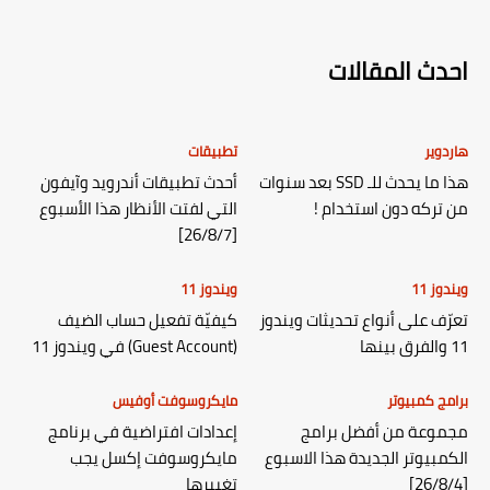
احدث المقالات
هاردوير
تطبيقات
هذا ما يحدث للـ SSD بعد سنوات
أحدث تطبيقات أندرويد وآيفون
من تركه دون استخدام !
التي لفتت الأنظار هذا الأسبوع
[26/8/7]
ويندوز 11
ويندوز 11
تعرّف على أنواع تحديثات ويندوز
كيفيّة تفعيل حساب الضيف
11 والفرق بينها
(Guest Account) في ويندوز 11
برامج كمبيوتر
مايكروسوفت أوفيس
مجموعة من أفضل برامج
إعدادات افتراضية في برنامج
الكمبيوتر الجديدة هذا الاسبوع
مايكروسوفت إكسل يجب
[26/8/4]
تغييرها