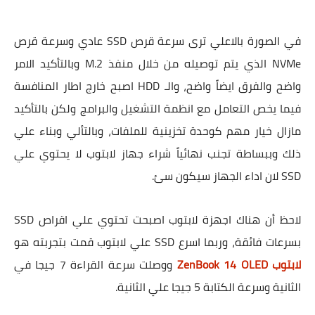
في الصورة بالاعلي ترى سرعة قرص SSD عادي وسرعة قرص
NVMe الذي يتم توصيله من خلال منفذ M.2 وبالتأكيد الامر
واضح والفرق ايضاً واضح، والـ HDD اصبح خارج اطار المنافسة
فيما يخص التعامل مع انظمة التشغيل والبرامج ولكن بالتأكيد
مازال خيار مهم كوحدة تخزينية للملفات، وبالتألي وبناء علي
ذلك وببساطة تجنب نهائياً شراء جهاز لابتوب لا يحتوي علي
SSD لان اداء الجهاز سيكون سئ.
لاحظ أن هناك اجهزة لابتوب اصبحت تحتوي علي اقراص SSD
بسرعات فائقة، وربما اسرع SSD علي لابتوب قمت بتجربته هو
لابتوب ZenBook 14 OLED
ووصلت سرعة القراءة 7 جيجا في
الثانية وسرعة الكتابة 5 جيجا علي الثانية.