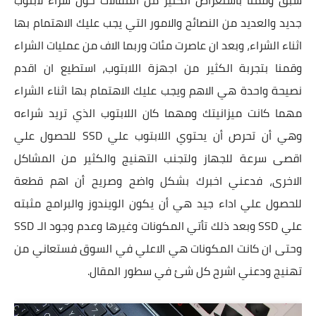
سبق وقمنا باستعراض الكثير من المقالات حول شراء لابتوب
جديد والعديد من النصائح والامور التي يجب عليك الاهتمام بها
اثناء الشراء، وبعد ان عاصرت مئات وربما الاف من عمليات الشراء
وقمنا بتجربة الكثير من اجهزة اللابتوب، استطيع ان اقدم
نصيحة واحدة هي الاهم ويجب عليك الاهتمام بها اثناء الشراء
مهما كانت ميزانيتك ومهما كان اللابتوب الذي تريد شراءه
وهي أن تحرص أن يحتوي اللابتوب علي SSD للحصول علي
اقصى سرعة للجهاز ولتجنب التهنيج والكثير من المشاكل
الاخرى، فدعني اخبرك بشكل واضح وصريح أن اهم قطعة
للحصول علي اداء جيد هي أن يكون الويندوز والبرامج مثبته
علي SSD وبعد ذلك تأتي المكونات وغيرها وعدم وجود الـ SSD
وحتى ان كانت المكونات هي الاعلي في السوق فستعاني من
تهنيج ودعني اشرح كل شئ في سطور المقال.