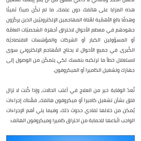
هذه المزايا على هاتفك دون علمك،
ما لم تكُن صيدًا ثمينًا
وهدفًا بالغ الأهمّية لعُتاة المهاجمين الإلكترونيّين
الذين يركّزون
جهودهم في معظم الأحوال لاختراق أجهزة الشخصيّات العامّة
أو المسؤولين الكبار أو الشركات والمؤسّسات الاقتصاديّة
الكُبرى. في جميع الأحوال لا يحتاج المُهاجم الإلكترونيّ سوى
لاستغلال
خطأ ما ترتكبه بنفسك
لكي يتمكّن من الوصول إلى
جهازك وتشغيل الكاميرا أو الميكروفون.
تُعدّ
الوقاية خير من العلاج في أغلب الحالات
، وإذا كُنت لا تزال
قلق بشأن تشغيل كاميرا أو ميكروفون هاتفك، فهُناك إجراءات
يُمكن من خلالها تفادي حدوث ذلك. وفيما يلي أهم الإجراءات
الواجب اتّباعها للحماية من اختراق كاميرا وميكروفون الهاتف: