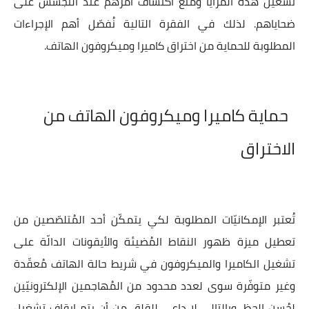
تشغيل هذه المزايا ومنع اكتشاف أمرهم عند التجسّس على
ضحاياهم. لذلك في الفقرة التالية نُفصّل أهم الإجراءات
المطلوبة للحماية من اختراق كاميرا وميكروفون الهاتف.
حماية كاميرا وميكروفون الهاتف من
الاختراق
تُعتبر الإمكانيّات المطلوبة لكي يتمكّن أحد المُتلصّصين من
تعطيل ميزة ظهور النقاط المُضيئة والأيقونات الدالّة على
تشغيل الكاميرا والميكروفون في شريط حالة الهاتف مُعقّدة
وغير متوفّرة سوى لعدد محدود من المُهاجمين الإلكترونيّين
لحُسن الحظ، وبالتالي لا داعي للقلق من أن يتم إيقاف تشغيل