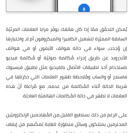
يُمكن التحقّق ممّا إذا كان هاتفك يوفّر مزايا العلامات المرئيّة
السابقة المميّزة لتشغيل الكاميرا والميكروفون أم لا، واختبارها
إن وُجدت، سواء في حالة هواتف الآيفون أو في هواتف
الأندرويد عن طريق إجراء مُكالمة صوتيّة أو مُكالمة فيديو
باستخدام أحد تطبيقات الاتّصال بالفيديو مثل تطبيق فيسبوك
ماسنجر أو واتساب ومُلاحظة ظهور العلامات التي ذكرناها في
شريط الحالة أثناء المُكالمة من عدمه، مع مُراعاة أنّ هذه
العلامات لا تظهر في حالة المُكالمات الهاتفيّة العاديّة.
على الرغم من ذلك يستطيع القليل من المُهاجمين الإلكترونيّين
المحترفين يمتلكون وسائل متطوّرة للغاية تمكّنهم من إيقاف