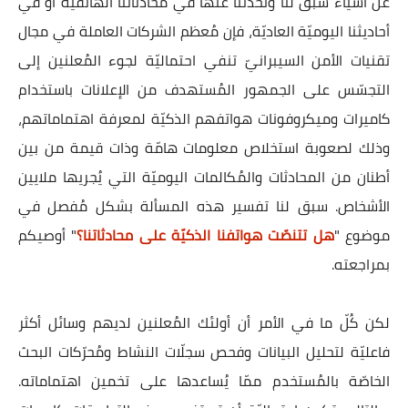
عن أشياء سبق لنا وتحدّثنا عنها في مُحادثاتنا الهاتفيّة أو في
أحاديثنا اليوميّة العاديّة، فإن مُعظم الشركات العاملة في مجال
تقنيات الأمن السيبرانيّ تنفي احتماليّة لجوء المُعلنين إلى
التجسّس على الجمهور المُستهدف من الإعلانات باستخدام
كاميرات وميكروفونات هواتفهم الذكيّة لمعرفة اهتماماتهم،
وذلك لصعوبة استخلاص معلومات هامّة وذات قيمة من بين
أطنان من المحادثات والمُكالمات اليوميّة التي يُجريها ملايين
الأشخاص. سبق لنا تفسير هذه المسألة بشكل مُفصل في
موضوع "
هل تتنصّت هواتفنا الذكيّة على محادثاتنا؟
" أوصيكم
بمراجعته.
لكن كُلّ ما في الأمر أن أولئك المُعلنين لديهم وسائل أكثر
فاعليّة لتحليل البيانات وفحص سجلّات النشاط ومُحرّكات البحث
الخاصّة بالمُستخدم ممّا يُساعدها على تخمين اهتماماته.