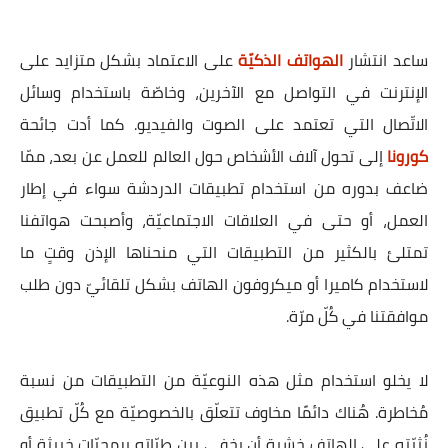
ساعد انتشار
الهواتف الذكيّة
على الاعتماد بشكل متزايد على
الإنترنت في التواصل مع الآخرين، وخاصّة باستخدام وسائل
الاتّصال التي تعتمد على الصوت والفيديو. كما أدت جائحة
كورونا
إلى تحول آلاف الأشخاص حول العالم للعمل عن بعد، ممّا
ضاعف بدوره من استخدام تطبيقات الدردشة سواء في إطار
العمل، أو حتى في العلاقات الاجتماعيّة، وأصبحت هواتفنا
تمتلئ بالكثير من التطبيقات التي منحناها الإذن وقتٍ ما
لاستخدام كاميرا أو ميكروفون الهاتف بشكل تلقائيّ دون طلب
موافقتنا في كُلّ مرّة.
لا يخلو استخدام مثل هذه النوعيّة من التطبيقات من نسبة
مُخاطرة. هُناك دائمًا مخاوف تتعلّق بالخصوصيّة مع كُلّ تطبيق
نُثبّته على الهاتف خشية أن يخفي بين طيّاته برمجيّات خبيثة أو