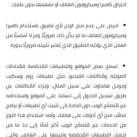
اختراق كاميرا وميكروفون الهاتف أو تشغيلها بدون علمك.
احرص على عدم منح الإذن لأيّ تطبيق باستخدام كاميرا
وميكروفون الهاتف
ما لم يكُن ذلك ضروريًّا
، وجزءًا أساسيًّا من
العمل الذي يؤدّيه التطبيق الذي يُعتبر تثبيته ضروريًّا بدوره.
تسمح بعض المواقع والتطبيقات المُخصّصة للمُحادثات
الصوتيّة ومُكالمات الفيديو، مثل تطبيقات زوم وسكايب
وجوجل هانجاوت على سبيل المثال، بإجراء المُكالمات عن
طريق تسجيل الدخول إلى حسابك على الموقع واستخدامه
عبر مُتصفّح الويب دون الحاجة إلى تثبيت أيّ تطبيقات أو برامج
تتطلّب منح أيّ أذونات على هاتفك.
ويُعد استخدام هذا النوع
من الخدمات عبر مُتصفّح الويب أكثر أمانًا
إلى حدّ ما من
تحميل التطبيقات المُخصّصة وتثبيتها على الهاتف، والتي