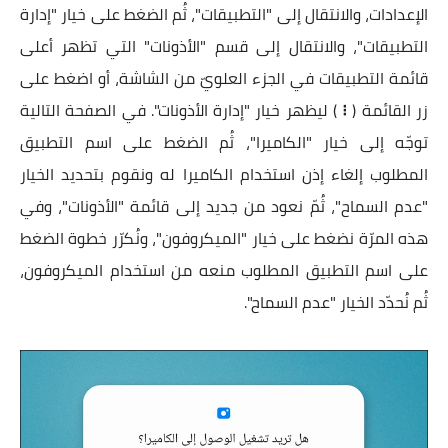
الإعدادات، والانتقال إلى "التطبيقات"، ثُم الضغط على خيار "إدارة
التطبيقات"، والانتقال إلى قسم "الأذونات" التي تظهر أعلى
قائمة التطبيقات في الجزء العلويّ من الشاشة، أو اضغط على
زر القائمة (
⁝
) ليظهر خيار "إدارة الأذونات". في الصفحة التالية
توجّه إلى خيار "الكاميرا"، ثُم الضغط على اسم التطبيق
المطلوب إلغاء إذن استخدام الكاميرا له ونقوم بتحديد الخيار
"عدم السماح"، ثُمّ نعود من جديد إلى قائمة "الأذونات"، وفي
هذه المرّة نضغط على خيار "الميكروفون"، ونُكرّر خطوة الضغط
على اسم التطبيق المطلوب منعه من استخدام الميكروفون،
ثُم نُحدّد الخيار "عدم السماح".