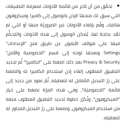
تحقّق من آن لآخر من قائمة الأذونات لمعرفة التطبيقات
التي سبق لك منحها الإذن بالوصول إلى كاميرا وميكروفون
هاتفك، وقُم بإلغاء الأذونات غير الضروريّة منها أو التي لم
تعُد بحاجة لها. يُمكن الوصول إلى هذه الأذونات والتحكُّم
فيها على هواتف الأيفون عن طريق فتح "الإعدادات"
Settings وبعدها توجه إلى قسم "الخصوصية والأمن"
Privacy & Security بعد ذلك اضغط على "الكاميرا" ثُم تحديد
التطبيق المطلوب إلغاء إذن استخدام الكاميرا له والضغط
على زرّ التبديل المُقابل له لتعطيله، ثُمّ نعود من جديد إلى
قائمة "الخصوصيّة"، وفي هذه المرّة نضغط على خيار
"الميكروفون"، ونُكرّر خطوة تحديد التطبيق المطلوب منعه
من استخدام الميكروفون، ونضغط على زرّ التبديل المجاور له
لتعطيله.