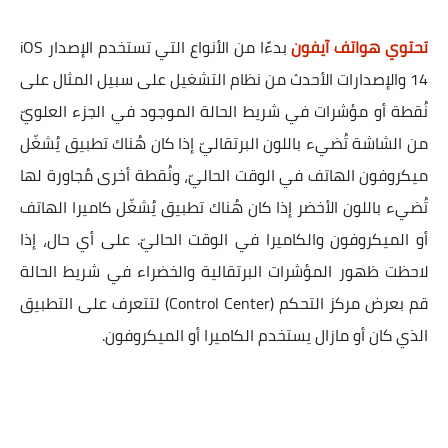
تحتوي هواتف آيفون
بدءًا من الأنواع التي تستخدم الإصدار iOS
14 والإصدارات الأحدث من نظام التشغيل على سبيل المثال على
نُقطة أو مؤشرات في شريط الحالة الموجود في الجزء العلويّ
من الشاشة تُضيء باللون البرتقاليّ إذا كان هُناك تطبيق يُشغّل
ميكروفون الهاتف في الوقت الحاليّ، ونُقطة أخرى مُجاورة لها
تُضيء باللون الأخضر إذا كان هُناك تطبيق يُشغّل كاميرا الهاتف
أو الميكروفون والكاميرا في الوقت الحاليّ. على أي حال، إذا
لاحظت ظهور المؤشرات البرتقالية والخضراء في شريط الحالة
قم بعرض مركز التحكم (Control Center) لتتعرف على التطبيق
الذي كان أو مازال يستخدم الكاميرا أو الميكروفون.