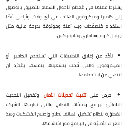
يشترط عملها في مُعظم الأحوال السماح للتطبيق بالوصول
إلى كاميرا وميكروفون الهاتف في أيّ وقت، ويُراعى أيضًا
استخدام مُتصفّحات ويب آمنة وموثوقة بدرجة عالية مثل
جوجل كروم وسافاري وفايرفوكس.
تأكّد من
إغلاق التطبيقات
التي تستخدم الكاميرا أو
الميكروفون، والتي قُمت بتشغيلها بنفسك، بمُجرّد أن
تنتهي من استخدامها.
احرص على
تثبيت تحديثات الأمان
، وتفعيل التحديث
التلقائيّ لبرامج وملفّات النظام، والتي تطرحها الشركة
المُطوّرة لنظام تشغيل الهاتف لعلاج وإصلاح المُشكلات وسدّ
الثغرات الأمنيّة في البرامج فور اكتشافها.