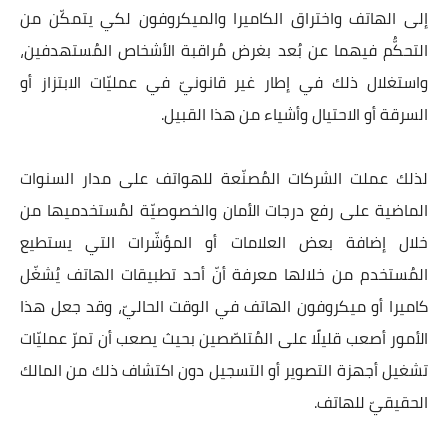
إلى الهاتف واختراق الكاميرا والميكروفون لكي يتمكّن من
التحكُّم فيهما عن بُعد بغرض مُراقبة الأشخاص المُستهدفين،
واستغلال ذلك في إطار غير قانونيّ في عمليّات الابتزاز أو
السرقة أو الاحتيال وأشياء من هذا القبيل.
لذلك عملت الشركات المُصنّعة للهواتف على مدار السنوات
الماضية على رفع درجات الأمان والخصوصيّة لمُستخدميها من
خلال إضافة بعض العلامات أو المؤشّرات التي يستطيع
المُستخدم من خلالها معرفة أنّ أحد تطبيقات الهاتف يُشغّل
كاميرا أو ميكروفون الهاتف في الوقت الحاليّ، وقد جعل هذا
الأمور أصعب قليلًا على المُتلصّصين بحيث يصعب أن تمرّ عمليّات
تشغيل أجهزة التصوير أو التسجيل دون اكتشاف ذلك من المالك
الحقيقيّ للهاتف.