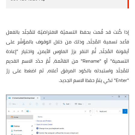
إذا كُنت قد قُمت بحفظ التسميّة الافتراضيّة للمُجلّد بالفعل
فأعد تسمية المُجلّد، وذلك من خلال الوقوف بالمؤشّر على
أيقونة المُجلّد، ثُم النقر بزرّ الماوس الأيمن، واختيار "إعادة
التسمية" أو "Rename" من القائمة، ثُمّ حدّد الاسم القديم
للمُجلّد واستبدله بالكود المرفق أعلاه، ثم اضغط على زرّ
"Enter" لكي يتمّ حفظ الاسم الجديد.