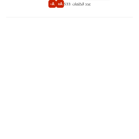
A-
A+
عدد الكلمات :
533