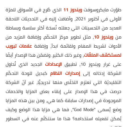
طوّرت مايكروسوفت
ويندوز 11
الذي طُرح في الأسواق للمرّة
الأولى في أكتوبر 2021، وأضافت إليه في التحديثات اللاحقة
العديد من التحسينات التي جعلته نُسخة أكثر سلاسة وبساطة
من
ويندوز 10
، مثل تطوير مركز التحكّم، وإضافة المزيد من
الأدوات لشريط المهام ولقائمة ابدأ، وإضافة
علامات تبويب
لمستكشف الملفّات
، وغير ذلك الكثير. وتضمّن هذا الإصدار أيضًا
على غرار ويندوز 10، تطبيق
الإعدادات
الجديد الذي تُحاول
الشركة إدخاله إلى
إصدارات النظام
كبديل للوحة التحكّم
التقليديّة التي تعتزم التخلّص منها تدريجيًّا، غير أنّ الشركة
حرصت في هذا الإصدار على إبقاء بعض المزايا والخدمات
الموجودة في إصدارات سابقة كما هي، ومن بين هذه المزايا
وضع يُسمى "God Mode"، فما هي مزايا هذا الوضع وكيف
يُمكن تفعيله استخدامه؟ هذا ما سنتكلّم عنه في السطور