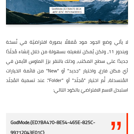
لا يأتي وضع الجود مود مُفعّلًا بصورة افتراضيّة في نُسخة
ويندوز 11، ولكن يُمكن تفعيله بسهولة من خلال إنشاء مُجلّدًا
جديدًا على سطح المكتب، وذلك بالنقر بزرّ الماوس الأيمن في
أيّ مكان فارغ، واختيار "جديد" أو "New" من قائمة الخيارات
المُنسدلة، ثُم اختيار "مُجلّد" أو "Folder". عند تسمية المُجلّد
استبدل الاسم الافتراضيّ بالكود التالي:
GodMode.{ED7BA470-8E54-465E-825C-
99712043E01C}