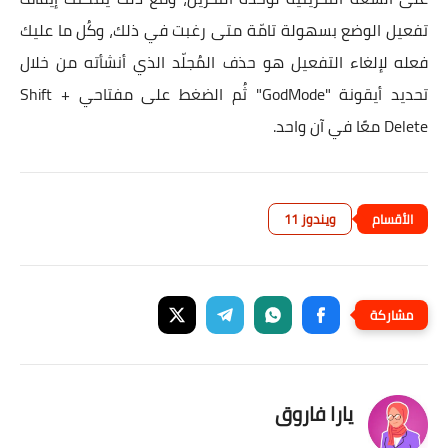
تفعيل الوضع بسهولة تامّة متى رغبت في ذلك، وكُل ما عليك
فعله لإلغاء التفعيل هو حذف المُجلّد الذي أنشأته من خلال
تحديد أيقونة "GodMode" ثُم الضغط على مفتاحي Shift +
Delete معًا في آن واحد.
ويندوز 11
يارا فاروق