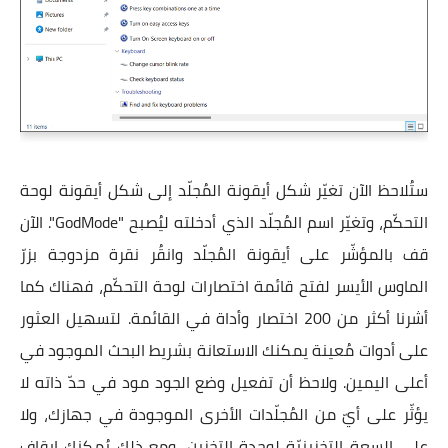
ستُلاحظ الآن تغيّر شكل أيقونة المُجلّد إلى شكل أيقونة لوحة
التحكّم، وتغيّر اسم المُجلّد الذي أدخلته ليُصبح "GodMode". الآن
قف بالمؤشّر على أيقونة المُجلّد وانقُر نقرة مزدوجة بزرّ
الماوس الأيسر لفتح قائمة اختصارات لوحة التحكّم، فهناك كما
أشرنا أكثر من 200 اختصار وأداة في القائمة. لتسهيل العثور
على أدوات مُعينة يمكنك الاستعانة بشريط البحث الموجود في
أعلى اليمين. ولاحظ أن
تفعيل وضع الجود مود في حدّ ذاته لا
يؤثّر على أيّ من المُجلّدات الأخرى الموجودة في جهازك، ولا
على السعة التخزينيّة لوحدة التخزين، ومع ذلك يُمكنك إيقاف