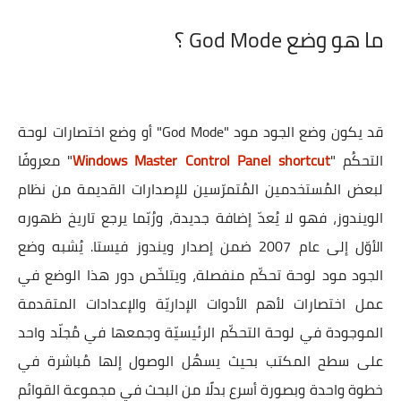
ما هو وضع God Mode ؟
قد يكون وضع الجود مود "God Mode" أو وضع اختصارات لوحة
التحكُم "
Windows Master Control Panel shortcut
" معروفًا
لبعض المُستخدمين المُتمرّسين للإصدارات القديمة من نظام
الويندوز، فهو لا يُعدّ إضافة جديدة، ورُبّما يرجع تاريخ ظهوره
الأوّل إلى عام 2007 ضمن إصدار ويندوز فيستا. يُشبه وضع
الجود مود لوحة تحكّم منفصلة، ويتلخّص دور هذا الوضع في
عمل اختصارات لأهم الأدوات الإداريّة والإعدادات المتقدمة
الموجودة في لوحة التحكّم الرئيسيّة وجمعها في مُجلّد واحد
على سطح المكتب بحيث يسهُل الوصول إلها مُباشرة في
خطوة واحدة وبصورة أسرع بدلًا من البحث في مجموعة القوائم