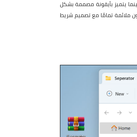
قوم بأي وظيفة في الواقع، بينما يتميز بأيقونة مصممة بشكل
أيقونات شريط المهام سواء كنت تستخدم ويندوز 7 أو 10 أو 11 فستكون ملائمة تمامًا مع تصميم شريط