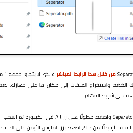
من خلال هذا الرابط المباشر
وال
مج سواء WinRAR أو 7Zip لفك الضغط واستخراج الملفات إلى مكان ما على جه
للقيام بذلك قم بتحديد ملف Separator.exe واضغط مطول
الملف. أو بدلًا من ذلك، اضغط بزر الماوس الأيمن على الملف