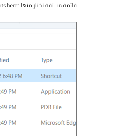
قائمة منبثقة تختار منها "Create shortcuts here".