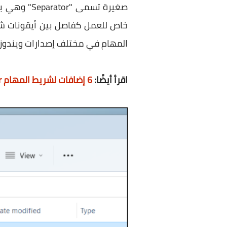
المهام في مختلف إصدارات ويندوز. 
اقرأ أيضًا:
6 إضافات لشريط المهام Taskbar في ويندوز يجب عليك تجربتها