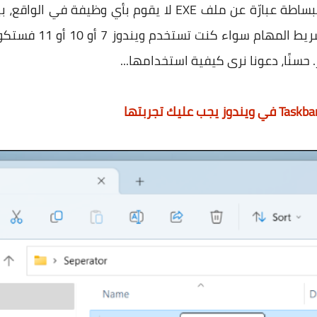
صغيرة تسمى "Separator" وهي ببساطة عبارّة عن ملف EXE لا ي
خاص للعمل كفاصل بين 
حسنًا، دعونا نرى كيفية استخدامها...