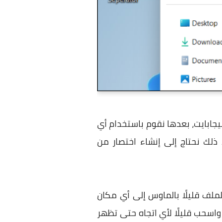
ذي لا يتجاوز حجمه 1 ميجابايت، بعدها نقوم باستخدام أي
ازك. بعد ذلك نحتاج إلى إنشاء اختصار من
ًا على زر Alt في الكيبورد ثم اسحب الملف قليلًا بالماوس إلى أي مكان
 واسحب قليلًا لأي اتجاه حتى تظهر