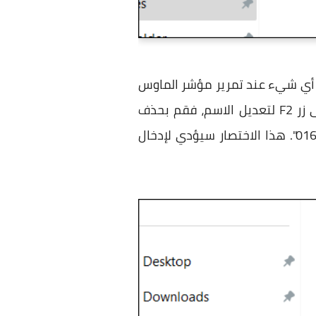
ر أي شيء عند تمرير مؤشر الماوس
فوق الأيقونة لاحقًا بعد إضافتها على شريط المهام. وللقيام بذلك حدد الاختصار ثم اضغط على زر F2 لتعديل الاسم، فقم بحذف
التسمية الحالية واضغط مطولًا على مفتاح Alt في الكيبورد ثم استخدام أزرار الأرقام لكتابة "0160". هذا الاختصار سيؤدي لإدخال