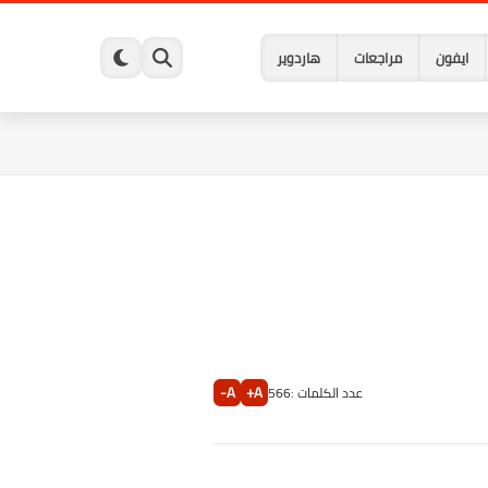
ايفون
مراجعات
هاردوير
A-
A+
عدد الكلمات :
566