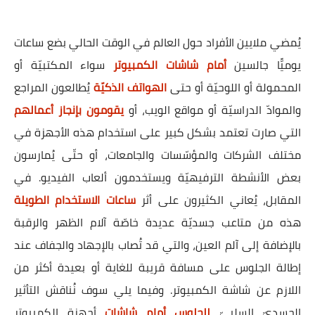
يُمضي ملايين الأفراد حول العالم في الوقت الحالي بضع ساعات
يوميًّا جالسين
أمام شاشات الكمبيوتر
سواء المكتبيّة أو
المحمولة أو اللوحيّة أو حتى
الهواتف الذكيّة
يُطالعون المراجع
والموادّ الدراسيّة أو مواقع الويب، أو
يقومون بإنجاز أعمالهم
التي صارت تعتمد بشكل كبير على استخدام هذه الأجهزة في
مختلف الشركات والمؤسّسات والجامعات، أو حتّى يُمارسون
بعض الأنشطة الترفيهيّة ويستخدمون ألعاب الفيديو. في
المقابل، يُعاني الكثيرون على أثر
ساعات الاستخدام الطويلة
هذه من متاعب جسديّة عديدة خاصّة آلام الظهر والرقبة
بالإضافة إلى آلم العين، والتي قد تُصاب بالإجهاد والجفاف عند
إطالة الجلوس على مسافة قريبة للغاية أو بعيدة أكثر من
اللازم عن شاشة الكمبيوتر. وفيما يلي سوف نُناقش التأثير
الجسديّ السلبيّ
للجلوس أمام شاشات
أجهزة الكمبيوتر