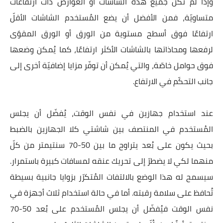
وإذا لم تكُن جميع هذه الشاشات أو العوارض ذات ارتفاعات
متساويّة، فمن الأفضل أن يضع المُستخدم الشاشات الأقلّ
ارتفاعًا فوق أسطح مستوية من الورق أو الورق المقوّى
لرفعها ومحاذاتها بالشاشات الأكثر ارتفاعًا، كما يُمكن وضعها
فوق حوامل خاصّة، والتي يُمكن أن توفّر مزايا إضافيّة أخرى إلى
جانب التحكّم في الارتفاع.
عند استخدام جهازين في نفس الوقت، يُفضّل أن يجلس
المُستخدم في المنتصف بين شاشتي كلا الجهازين بالضبط
بحيث يكون على بُعد يتراوح ما بين 50-70 سنتيمتر من كلّ
منهما لكي لا يضطرّ إلى تحريك عنقه لمسافات كبيرة باستمرار.
سيسمح له هذا الوضع بالالتفات المُتكرّر بزوايا جانبية بسيطة
تُحافظ على سلامة رقبته. أما في حالة استخدام ثلاث أجهزة في
نفس الوقت فيُفضّل أن يجلس المُستخدم على بُعد 50-70