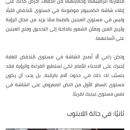
متقاربة لترطيبهما وحمايتهما من الجفاف. احرص كذلك على
إبقاء شاشة الكمبيوتر موضوعة في مستوى مُنخفض قليلًا
وليس في مستوى العينين بالضبط ممّا يزيد من مجال الرؤية
ويُريح العين ويقلّل الشعور بالحاجة إلى التحديق وفتح العينين
على اتّساعهما.
ولكن راعي ألّا تُصبح الشاشة في مستوى مُنخفض للغاية
يُجبرك على الانحناء للأمام لكي تستطيع القراءة والرؤية فقد
يتسبّب لك ذلك في حدوث آلام بالرقبة،
بل يجب أن يكون
مستوى السطر الأول من النصّ المعروض على الشاشة في
نفس مستوى عينيك تقريبًا
.
ثانيًا: في حالة اللابتوب