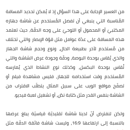
من العسير الإجابة على هذا السؤال إذ لا يُمكن تحديد المسافة
المُناسبة التي ينبغي أن تفصل المُستخدم عن شاشة جهازه
المكتبيّ أو المحمول أو اللوحيّ على وجه الدقّة، حيث تعتمد
هذه المسافة على عدّة عوامل مثل قوّة الإبصار والتي تختلف
من مُستخدم لآخر بطبيعة الحال، ونوع وحجم شاشة الجهاز
والذي يُقاس بوحدة البوصة، ودقّة وجودة عرض الشاشة والتي
تُقاس بوحدة البكسل، وكذلك نوع النشاط الذي يُمارسه
المُستخدم وقت استخدامه للجهاز، فليس مشاهدة فيلم أو
تصفّح مواقع الويب على سبيل المثال يتطلّب الاقتراب من
الشاشة بنفس القدر مثل كتابة نصّ، أو تشغيل لعبة فيديو.
ولكن لنفترض أنّ لدينا شاشة تقليديّة قياسيّة يبلغ عرضها
بالنسبة إلى ارتفاعها 16:9، وليست شاشة فائقة الدقّة مثل