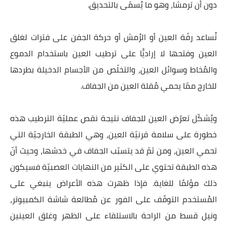
دون أن ترمشا، وهو ما يُسمّى بالتحديق.
تُساعد رفّة العين أو الرُمش أو حركة الجفن على فترات لغلق
العين وفتحها لا إراديًّا على ترطيب العين باستخدام الدموع
والمُخاط وسوائل العين، والتخلّص من الأجسام الدخيلة بطردها
للخارج ممّا يحمي مُقلة العين من الجفاف.
ويُشكّل تعرّض العين للجفاف نتيجة نقص عمليّة الترطيب هذه
خطورة على سلامة قرنيّة العين، وهي الطبقة الخارجيّة التي
تحمي العين، ومن ثمّ قد يتسبّب الجفاف في خدشها، وحيث أنّ
هذه الطبقة تحتوي على الكثير من النهايات العصبيّة فسيكون
ذلك مؤلمًا للغاية. فإذا ظهرت هذه الأعراض ينبغي على
المُستخدم التوقّف على الفور عن مُطالعة شاشة الكمبيوتر،
ونيل قسط من الراحة بالاستلقاء على الظهر وغلق العينين