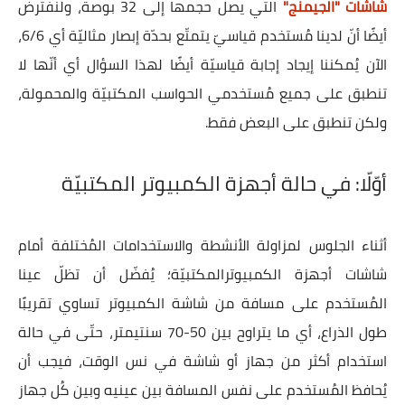
شاشات "الجيمنج"
التي يصل حجمها إلى 32 بوصة، ولنفترض
أيضًا أنّ لدينا مُستخدم قياسيّ يتمتّع بحدّة إبصار مثاليّة أي 6/6،
الآن يُمكننا إيجاد إجابة قياسيّة أيضًا لهذا السؤال أي أنّها لا
تنطبق على جميع مُستخدمي الحواسب المكتبيّة والمحمولة،
ولكن تنطبق على البعض فقط.
أوّلّا: في حالة أجهزة الكمبيوتر المكتبيّة
أثناء الجلوس لمزاولة الأنشطة والاستخدامات المُختلفة أمام
شاشات أجهزة الكمبيوترالمكتبيّة؛ يُفضّل أن تظلّ عينا
المُستخدم على مسافة من شاشة الكمبيوتر تساوي تقريبًا
طول الذراع، أي ما يتراوح بين 50-70 سنتيمتر، حتّى في حالة
استخدام أكثر من جهاز أو شاشة في نس الوقت، فيجب أن
يُحافظ المُستخدم على نفس المسافة بين عينيه وبين كُل جهاز