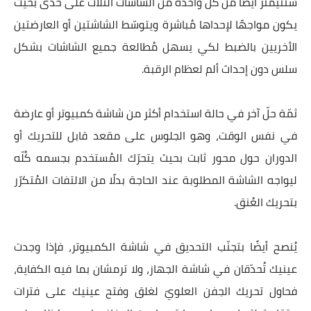
سنتيمتر أيضًا من كُلّ واحدة من الشاشات الثلاث على حدى بحيث
يكون مواجهًا لإحداها مُباشرة ويتوسّط الشاشتين أو العارضتين
الأخريين بالضبط لكي يسهل مُطالعة جميع الشاشات بشكل
سلس دون إحداث ألم لعظام الرقبة.
ثمّة حلّ آخر في حالة استخدام أكثر من شاشة كمبيوتر أو عارضة
في نفس الوقت، وهو الجلوس على مقعد قابل للتحريك أو
الدوران حول محور ثابت بحيث يتحرّك المُستخدم بجسمه كُلّه
ليواجه الشاشة المطلوبة عند الحاجة بدلًا من الالتفات المُتكرّر
بتحريك العُنق.
يُنصح أيضًا بتجنّب التحديق في شاشة الكمبيوتر، فإذا وجدت
عينيك تُحدّقان في شاشة الجهاز، ولا ترمشان بما فيه الكفاية،
فحاول تحريك الجفن العلويّ لغلق وفتح عينيك على فترات