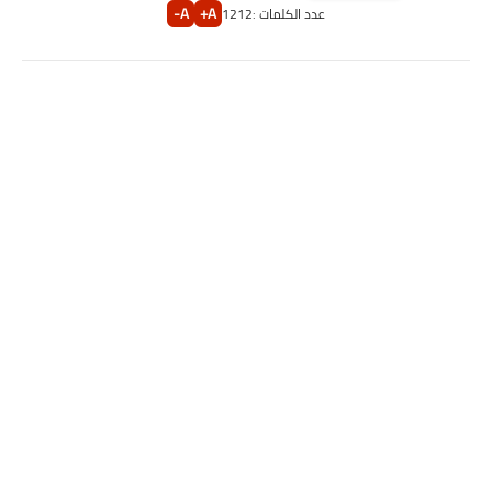
A-
A+
عدد الكلمات :
1212