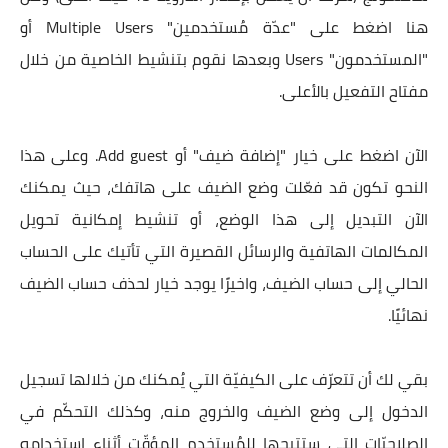
هنا اضغط على "عدّة مُستخدمين" Multiple Users أو
"المستخدمون" Users وبعدها نقوم بتنشيط الخاصية من خلال
مفتاح التفعيل بالأعلى.
الآن اضغط على خيار "إضافة ضيف" أو Add guest. وعلى هذا
النحو تكون قد فعّلت وضع الضيف على هاتفك، حيث يمكنك
الآن التبديل إلى هذا الوضع، أو تنشيط إمكانية تحويل
المكالمات الهاتفية والرسائل القصيرة التي تأتيك على الحساب
الحالي إلى حساب الضيف، واخيرًا يوجد خيار لحذف حساب الضيف
نهائيًا.
بقي لك أن تتعرّف على الكيفيّة التي يُمكنك من خلالها تسجيل
الدخول إلى وضع الضيف والخروج منه، وكذلك التحكّم في
الصلاحيّات التي ستتيحها للمُستخدم المؤقّت أثناء استخدامه