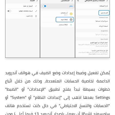
يُمكن تفعيل وضبط إعدادات وضع الضيف في هواتف أندرويد
الداعمة لخاصية الحسابات المتعددة، وذلك من خلال اتّباع
خطوات بسيطة تبدأ بفتح تطبيق "الإعدادات" أو "الضبط"
Settings بعدها اذهب إلى "إعدادات النظام" أو "System" أو
"الحسابات والنسخ الاحتياطي" في حال كنت تستخدم هاتف
سامسونج (شرطًا أن يعمل بإصدار أندرويد 13 فيما أعلى) ومن