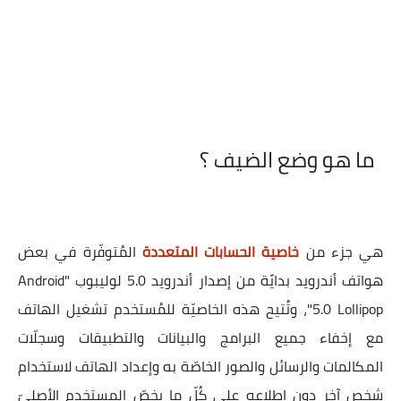
ما هو وضع الضيف ؟
هي جزء من
خاصية الحسابات المتعددة
المُتوفّرة في بعض
هواتف أندرويد بدايًة من إصدار أندرويد 5.0 لوليبوب "Android
5.0 Lollipop"، وتُتيح هذه الخاصيّة للمُستخدم تشغيل الهاتف
مع إخفاء جميع البرامج والبيانات والتطبيقات وسجلّات
المكالمات والرسائل والصور الخاصّة به وإعداد الهاتف لاستخدام
شخص آخر دون اطلاعه على كُلّ ما يخصّ المستخدم الأصليّ