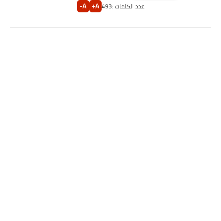
A-
A+
عدد الكلمات :
493