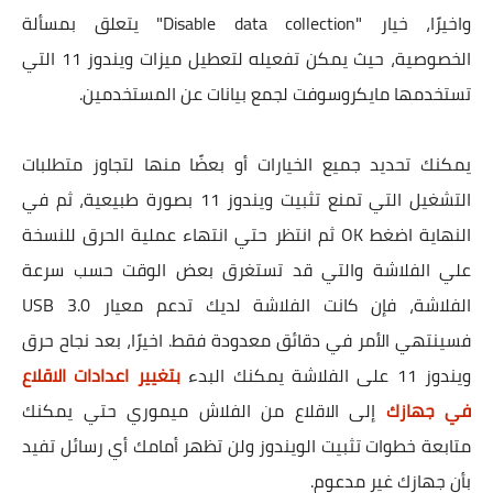
واخيرًا، خيار "Disable data collection" يتعلق بمسألة
الخصوصية، حيث يمكن تفعيله لتعطيل ميزات ويندوز 11 التي
تستخدمها مايكروسوفت لجمع بيانات عن المستخدمين.
يمكنك تحديد جميع الخيارات أو بعضًا منها لتجاوز متطلبات
التشغيل التي تمنع تثبيت ويندوز 11 بصورة طبيعية، ثم في
النهاية اضغط OK ثم انتظر حتي انتهاء عملية الحرق للنسخة
علي الفلاشة والتي قد تستغرق بعض الوقت حسب سرعة
الفلاشة، فإن كانت الفلاشة لديك تدعم معيار USB 3.0
فسينتهي الأمر في دقائق معدودة فقط. اخيرًا، بعد نجاح حرق
ويندوز 11 على الفلاشة يمكنك البدء
بتغيير اعدادات الاقلاع
في جهازك
إلى الاقلاع من الفلاش ميموري حتي يمكنك
متابعة خطوات تثبيت الويندوز ولن تظهر أمامك أي رسائل تفيد
بأن جهازك غير مدعوم.