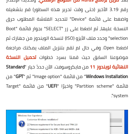
رقم 3.19 الأخير (حتى وقت تحرير هذه السطور) قم بتشغيله
واضغط على قائمة "Device" لتحديد الفلاشة المطلوب حرق
النسخة عليها، ثم اضغط على زر "SELECT" بجوار قائمة "Boot
selection" وحدد ملف الأيزو (ISO) لنسخة الويندوز من جهازك ثم
اضغط Open. وفي حال لم تقم بتنزيل الملف يمكنك مراجعة
موضوعنا السابق حيث قمنا بسرد خطوات
تحميل النسخة
النهائية لويندوز 11
من مايكروسوفت. الآن حددّ خيار "
Standard
Windows Installation
" من قائمة "Image option" ثم "
GPT
" من
قائمة "Partition scheme" واخيرًا "
UEFI
" من قائمة "Target
system".