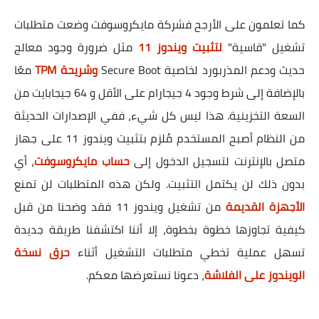
كما تعلمون على الأرجح فشركة مايكروسوفت وضعت متطلبات
تشغيل "قاسية"
لتثبيت ويندوز 11
مثل ضرورة وجود معالج
حديث ودعم المذربورد لخاصية Secure Boot
وشريحة TPM
معًا
بالإضافة إلى شرط وجود 4 جيجارام على الأقل و 64 جيجابايت من
السعة التخزينية. هذا ليس كل شيء، ففي الإصدارات الحديثة
من النظام أصبح المستخدم مُلزم بتثبيت ويندوز 11 على جهاز
متصل بالإنترنت لتسجيل الدخول إلى
حساب مايكروسوفت
، أي
بدون ذلك لن يكتمل التثبيت. ولكن هذه المتطلبات لن تمنع
الأجهزة القديمة
من تشغيل ويندوز 11 فقد وضحنا من قبل
كيفية تجاوزها خطوة بخطوة، إلا أننا اكتشفنا طريقة جديدة
تسهل عملية تخطي متطلبات التشغيل أثناء
حرق نسخة
الويندوز على الفلاشة
، دعونا نستعرضها معكم.