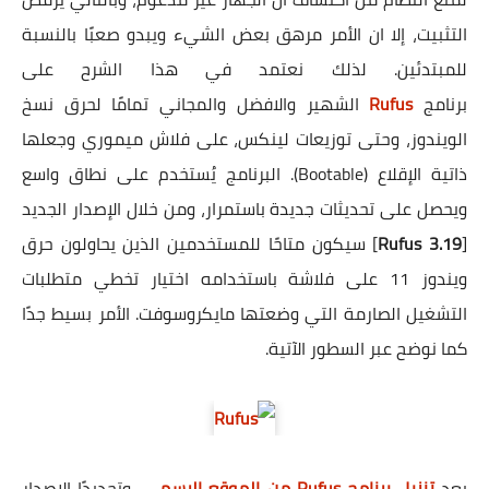
التثبيت، إلا ان الأمر مرهق بعض الشيء ويبدو صعبًا بالنسبة
للمبتدئين. لذلك نعتمد في هذا الشرح على
برنامج
Rufus
الشهير والافضل والمجاني تمامًا لحرق نسخ
الويندوز، وحتى توزيعات لينكس، على فلاش ميموري وجعلها
ذاتية الإقلاع (Bootable). البرنامج يُستخدم على نطاق واسع
ويحصل على تحديثات جديدة باستمرار، ومن خلال الإصدار الجديد
[
Rufus 3.19
] سيكون متاحًا للمستخدمين الذين يحاولون حرق
ويندوز 11 على فلاشة باستخدامه اختيار تخطي متطلبات
التشغيل الصارمة التي وضعتها مايكروسوفت. الأمر بسيط جدًا
كما نوضح عبر السطور الآتية.
بعد
تنزيل برنامج Rufus من الموقع الرسمي
، وتحديدًا الإصدار