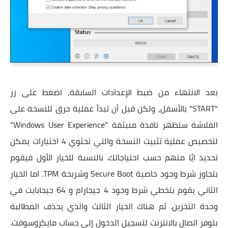
بعد الانتهاء من ضبط الإعدادات السابقة، اضغط على زر
"START" بالأسفل، ولكن قبل أن تبدأ عملية حرق للنسخة على
الفلاشة ستظهر نافذة منبثقة "Windows User Experience"
لتخصيص عملية تثبيت النسخة والتي تحتوي 4 اختيارات يمكن
تحديد ايًا منهم حسب احتياجاتك. بالنسبة للخيار الأول فيقوم
بتجاوز شرط وجود خاصية Secure Boot وشريحة TPM. اما الخيار
الثاني يقوم بتخطي شرط وجود 4 جيجارام و 64 جيجابايت في
وحدة التخزين. ثم هناك الخيار الثالث والذي يحذف المطالبة
بتوفر اتصال بالانترنت لتسجيل الدخول إلى حساب مايكروسوفت.