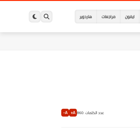
ايفون
مراجعات
هاردوير
A-
A+
عدد الكلمات :
860