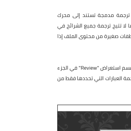
روسوفت أوفيس، PowerPoint يحتوي على أداة ترجمة مدمجة تستند إلى محرك
ترنت حتى تعمل، كما لا تتيح ترجمة جميع الشرائح في
تطفات صغيرة من محتوى الملف إذا
كل ما عليك فعله هو فتح الملف على برنامج بوربوينت (إصدار 2013 فيما أعلى) ثم الانتقال إلى قسم استعراض "Review" في الجزء
يمين المستعرض لترجمة العبارات التي تحددها فقط من