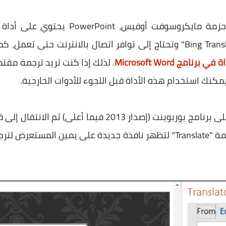
مثل باقي البرامج المضمنة في حزمة مايك
الترجمة التابع لمايكروسوفت "Bing Translate" وتحتاج إلى توافر اتصال بالان
 برنامج Microsoft Word
. لذلك إذا كنت تريد ترجمة مق
مكنك استخدام هذه الأداة قبل اللجوء للأدوات الخارجية.
العلوي، ومن هنا اضغط على زر ترجمة "Translate" لتظهر نافذة جديدة على 