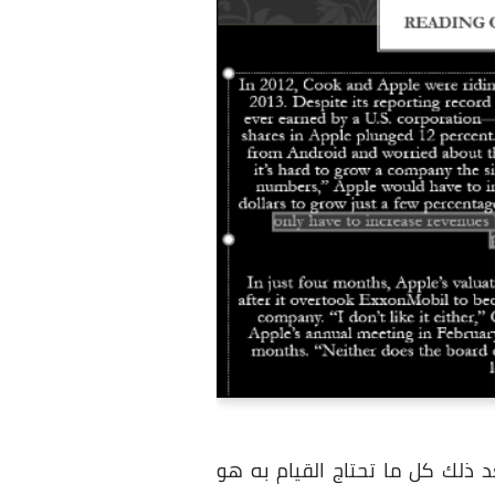
ريد ترجمة المحتوى إليها من قائمة "To" المنسدلة، بعد ذلك كل ما تحتاج القيام به هو