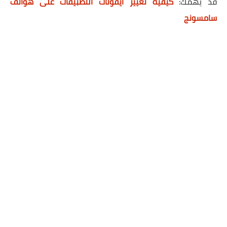
قد يهمك
:
كيفية تغيير أيقونات التطبيقات على هواتف
سامسونج