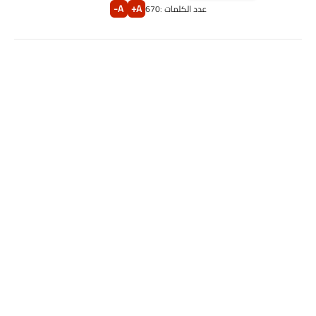
A-
A+
عدد الكلمات :
670