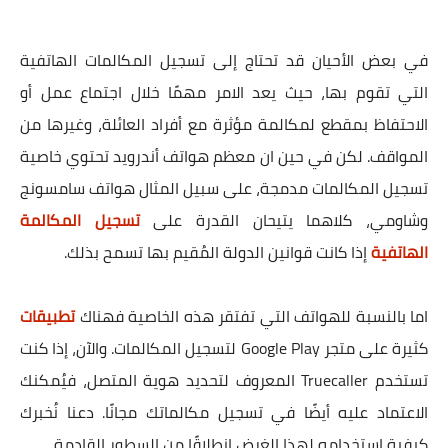
في بعض الأحيان قد تحتاج إلى تسجيل المكالمات الهاتفية
التي تقوم بها، حيث يعد الامر مهمًا خلال اجتماع عمل أو
الاحتفاظ بمقطع لمكالمة مؤثرة مع أفراد العائلة، وغيرها من
المواقف. لكن في حين ان معظم هواتف أندرويد تحتوي خاصية
تسجيل المكالمات مدمجة، على سبيل المثال هواتف سامسونج
وشاومي، كلاهما يتيحان القدرة على
تسجيل المكالمة
الهاتفية
إذا كانت قوانين الدولة المُقيم بها تسمح بذلك.
اما بالنسبة للهواتف التي تفتقر هذه الخاصية فهناك
تطبيقات
كثيرة على متجر Google Play لتسجيل المكالمات. والآن، إذا كنت
تستخدم Truecaller المعروف لتحديد هوية المتصل، فيُمكنك
الاعتماد عليه أيضًا في تسجيل مكالماتك مجانًا. دعنا نُخبرك
كيفية استخدامه لهذا الغرض انطلاقًا من السطور القادمة.