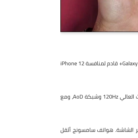
يبدو بكل وضوح أن هاتف Galaxy S21 هو المنافس الحقيقي لهاتف iPhone 12، بينما هاتف Galaxy S21+ قادم لمنافسة iPhone 12
بدون شك (من وجهة نظرنا) أن الشاشة أفضل في هواتف سامسونج، دعم لتقنية معدل التحديث العالي 120Hz وشبكة AoD، ومع
 حجم قطر الشاشة. هواتف سامسونج أثقل