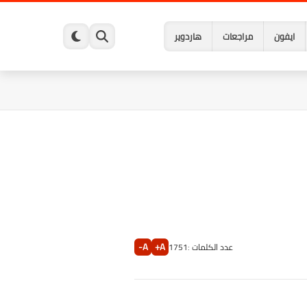
ايفون
مراجعات
هاردوير
A-
A+
عدد الكلمات :
1751