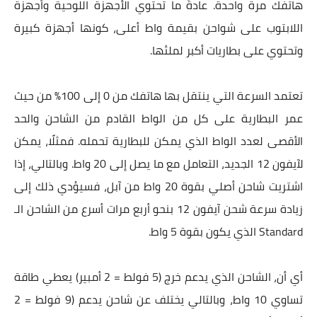
هاتفك مرة واحدة. عادةً ما تحتوي الأجهزة اللوحية وأجهزة
اللابتوب على شواحن بقيمة واط أعلى، كونها أجهزة كبيرة
وتحتوي على بطاريات أكبر لملئها.
تعتمد السرعة التي ينتقل بها هاتفك من 0 إلى 100% من حيث
عمر البطارية على كل من الواط القادم من الشاحن والحد
الأقصى لعدد الواط الذي يمكن للبطارية تحمله. فمثلًا، يمكن
لآيفون 12 الجديد، التعامل مع ما يصل إلى 20 واط. وبالتالي، إذا
اشتريت شاحن أصلي بقوة 20 واط من آبل، فسيؤدي ذلك إلى
زيادة سرعة شحن آيفون 12 بنحو أربع مرات أسرع من الشاحن الـ
Standard الذي يكون بقوة 5 واط.
أي أن، الشاحن الذي يدعم خرج (5 فولط = 2 أمبير) يعطي طاقة
تساوي 10 واط، وبالتالي يختلف عن شاحن يدعم (9 فولط = 2