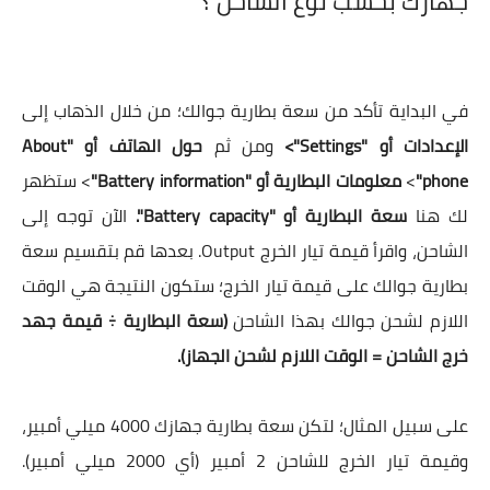
جهازك بحسب نوع الشاحن ؟
في البداية تأكد من سعة بطارية جوالك؛ من خلال الذهاب إلى
الإعدادات أو "Settings">
ومن ثم
حول الهاتف أو "About
phone"
>
معلومات البطارية أو "Battery information"
> ستظهر
لك هنا
سعة البطارية أو "Battery capacity".
الآن توجه إلى
الشاحن، واقرأ قيمة تيار الخرج Output. بعدها قم بتقسيم سعة
بطارية جوالك على قيمة تيار الخرج؛ ستكون النتيجة هي الوقت
اللازم لشحن جوالك بهذا الشاحن
(سعة البطارية ÷ قيمة جهد
خرج الشاحن = الوقت اللازم لشحن الجهاز).
على سبيل المثال؛ لتكن سعة بطارية جهازك 4000 ميلي أمبير،
وقيمة تيار الخرج للشاحن 2 أمبير (أي 2000 ميلي أمبير).