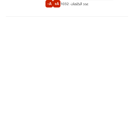
A-
A+
عدد الكلمات :
1032