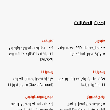
احدث المقالات
هاردوير
تطبيقات
هذا ما يحدث للـ SSD بعد سنوات
أحدث تطبيقات أندرويد وآيفون
من تركه دون استخدام !
التي لفتت الأنظار هذا الأسبوع
[26/8/7]
ويندوز 11
ويندوز 11
تعرّف على أنواع تحديثات ويندوز
كيفيّة تفعيل حساب الضيف
11 والفرق بينها
(Guest Account) في ويندوز 11
برامج كمبيوتر
مايكروسوفت أوفيس
مجموعة من أفضل برامج
إعدادات افتراضية في برنامج
الكمبيوتر الجديدة هذا الاسبوع
مايكروسوفت إكسل يجب