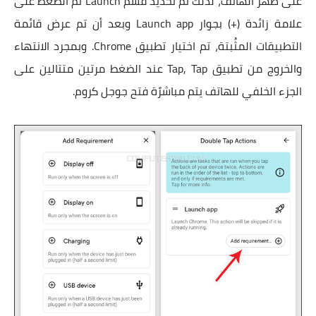
على ظهر الهاتف، لذلك تم تحديد قسم Launch ثم الضغط على
علامة زائدة (+) بجوار Launch app وبعد أن تم عرض قائمة
التطبيقات المثُبتة، تم اختيار تطبيق Chrome. وبمجرد الانتهاء
والخروج من تطبيق Tap, Tap عند الضغط مرتين متتالين على
الجزء الخلفي للهاتف يتم مباشرًة فتح جوجل كروم.