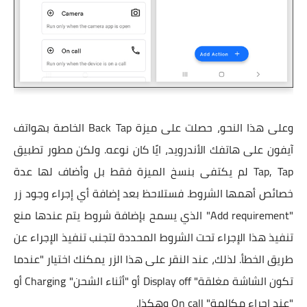
وعلى هذا النحو، حصلت على ميزة Back Tap الخاصة بهواتف
آيفون على هاتفك الأندرويد، ايًا كان نوعه. ولكن مطور تطبيق
Tap, Tap لم يكتفى بنسخ الميزة فقط بل وأضاف لها عدة
خصائص أهمها الشروط. فستلاحظ بعد إضافة أي إجراء وجود زر
"Add requirement" الذي يسمح بإضافة شروط يتم عندها منع
تنفيذ هذا الإجراء تحت الشروط المحددة لتجنب تنفيذ الإجراء عن
طريق الخطأ. لذلك، عند النقر على هذا الزر يمكنك اختيار "عندما
تكون الشاشة مغلقة" Display off أو "أثناء الشحن" Charging أو
"عند إجراء مكالمة" On call وهكذا.