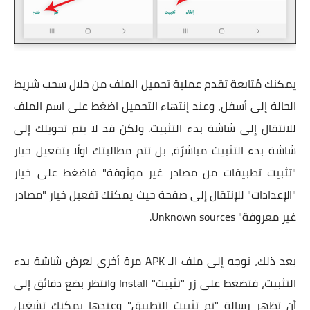
يمكنك مُتابعة تقدم عملية تحميل الملف من خلال سحب شريط
الحالة إلى أسفل، وعند إنتهاء التحميل اضغط على اسم الملف
للانتقال إلى شاشة بدء التثبيت. ولكن قد لا يتم تحويلك إلى
شاشة بدء التثبيت مباشرًة، بل تتم مطالبتك اولًا بتفعيل خيار
"تثبيت تطبيقات من مصادر غير موثوقة" فاضغط على خيار
"الإعدادات" للإنتقال إلى صفحة حيث يمكنك تفعيل خيار "مصادر
غير معروفة" Unknown sources.
بعد ذلك، توجه إلى ملف الـ APK مرة أخرى لعرض شاشة بدء
التثبيت، فتضغط على زر "تثبيت" Install وانتظر بضع دقائق إلى
أن تظهر رسالة "تم تثبيت التطبيق" وعندها يمكنك تشغيل