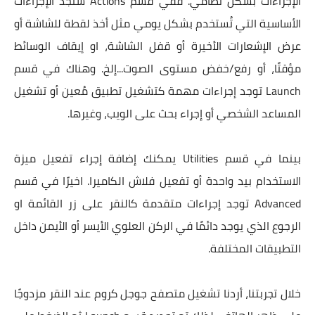
الإجراءات بشكل نظامي. ففي قسم Actions ستجد الإجراءات
الأساسية التي تُستخدم بشكل يومي مثل أخذ لقطة للشاشة أو
عرض الإشعارات الأخيرة أو قفل الشاشة، او إيقاف الوسائط
مؤقتًا، أو رفع/خفض مستوى الصوت...إلخ. وهناك في قسم
Launch توجد إجراءات مهمة كتشغيل تطبيق مُعين أو تشغيل
المساعد الشخصي أو إجراء بحث على الويب، وغيرها.
بينما في قسم Utilities يمكنك إضافة إجراء تفعيل ميزة
الاستخدام بيد واحدة أو تفعيل فلاش الكاميرا. اخيرًا في قسم
Advanced توجد إجراءات متقدمة كالنقر على زر القائمة او
الرجوع الذي يوجد دائمًا في الركن العلوي الأيسر أو الأيمن داخل
التطبيقات المختلفة.
خلال تجربتنا، أردنا تشغيل متصفح جوجل كروم عند النقر مزدوجًا