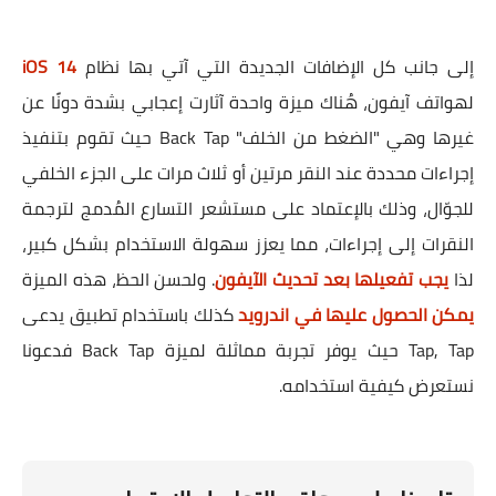
إلى جانب كل الإضافات الجديدة التي آتي بها نظام
iOS 14
لهواتف آيفون، هُناك ميزة واحدة آثارت إعجابي بشدة دونًا عن
غيرها وهي "الضغط من الخلف" Back Tap حيث تقوم بتنفيذ
إجراءات محددة عند النقر مرتين أو ثلاث مرات على الجزء الخلفي
للجوّال، وذلك بالإعتماد على مستشعر التسارع المُدمج لترجمة
النقرات إلى إجراءات، مما يعزز سهولة الاستخدام بشكل كبير،
لذا
يجب تفعيلها بعد تحديث الآيفون
. ولحسن الحظ، هذه الميزة
يمكن الحصول عليها في اندرويد
كذلك باستخدام تطبيق يدعى
Tap, Tap حيث يوفر تجربة مماثلة لميزة Back Tap فدعونا
نستعرض كيفية استخدامه.