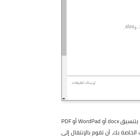
تتيح لك ترجمة جوجل إمكانية ترجمة المستندات بشكل كامل مرة واحدة ، سواءً كانت المستندات بتنسيق docx أو WordPad أو PDF
لخاصة بك، أن تقوم بالإنتقال إلى