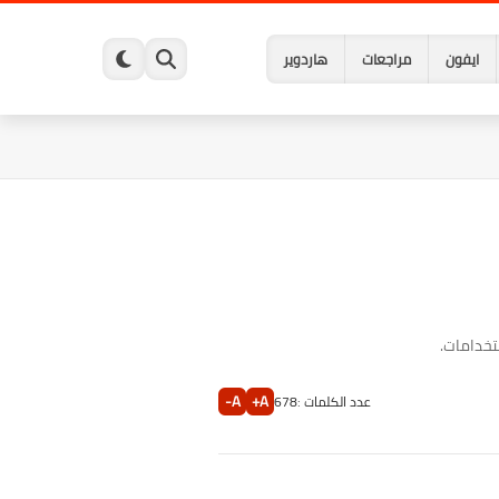
ايفون
مراجعات
هاردوير
تخدامات.
A-
A+
عدد الكلمات :
678