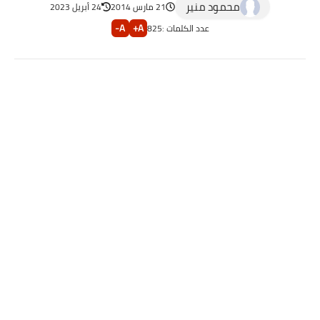
محمود منير
21 مارس 2014
24 أبريل 2023
A-
A+
عدد الكلمات :
825