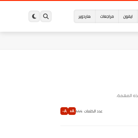
ايفون
مراجعات
هاردوير
A-
A+
عدد الكلمات :
444