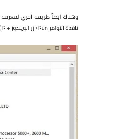
نافذة الاوامر Run ( زر الويندوز + R ) ثم تقوم بكتابة msinfo32 وسيظهر لك نافذة وبها كافة التفاصيل عن المواصفات.