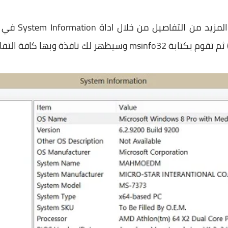
وهناك ايضاً طري