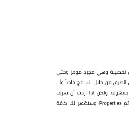
ون تفصيلة وهي مجرد موجز وحتي
طرق من خلال البرامج خاصاً وأن
بسهولة. ولكن اذا اردت أن تعرف
المواصفات من خلال الويندوز بدون برامج فيمكنك الضغط كليك يمين علي My Computer ثم Properties وستظهر لك كافة