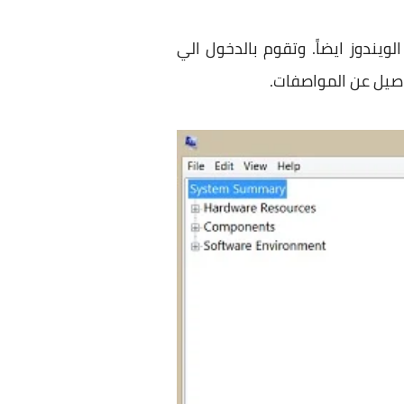
قة اخري لمعرفة المزيد من التفاصيل من خلال اداة System Information في الويندوز ايضاً. وتقوم بالدخول الي