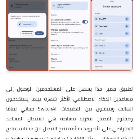
تطبيق مميز جدًا يسهل على المستخدمين الوصول إلى
مساعدين الذكاء الاصطناعي الأكثر شهرة بينما يستخدمون
الهاتف ويتنقلون بين التطبيقات. SwitchAI مجاني تمامًا
ومفتوح المصدر، فكرته ببساطة هي استبدال المساعد
الافتراضي على الأندرويد بقائمة تتيح التبديل بين مختلف نماذج
الذكاء الاصطناعي مثل ChatGPT و Copilot و Gemini و Grok و