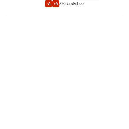
A-
A+
عدد الكلمات :
820