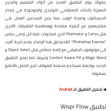
عمومًا، يوفر التطبيق العديد من أدوات التصميم والتحرير
المعززة بالذكاء الاصطناعي التوليدي والموجودة في إصدار
الديسكتوب ونسخة الويب، مما يتيح للمبدعين العمل على
مشاريعهم عبر أجهزة متعددة وومنافسة التطبيقات الأخرى
مثل Canva و Pixelmator الذي استحوذت عليه آبل. وعلى عكس
"Photoshop Express" القديم فإن هذا الإصدار يقدم تجربة أقرب
إلى فوتوشوب الحقيقي مع إتاحة خصائص مثل Object Select و
Magic Wand و Content Aware Fill وغيرها. كما يتميز التطبيق
الجديد بواجهة مستخدم محسّنة للهواتف تتيح التنقل بالأصابع
بسهولة.
◀ تحميل التطبيق للـ
Android
تطبيق Wispr Flow